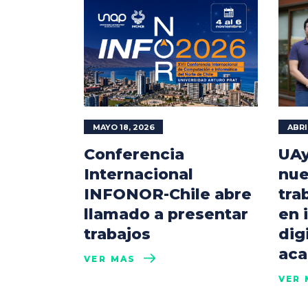
MAYO 18, 2026
ABRI
Conferencia
UAy
Internacional
nue
INFONOR-Chile abre
tra
llamado a presentar
en 
trabajos
dig
aca
VER MÁS
VER 