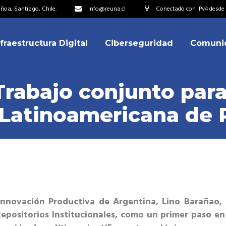
oa, Santiago, Chile.
info@reuna.cl
Conectado con IPv4 desde 
nfraestructura Digital
Ciberseguridad
Comuni
embros
erdos de Colaboración
rabajo conjunto para
ectorio
 Latinoamericana de 
ipo
embros
resentantes
erdos de Colaboración
titucionales
ectorio
resentantes Técnicos
ipo
o integrarse a REUNA
 Innovación Productiva de Argentina, Lino Barañao, 
resentantes
Repositorios Institucionales, como un primer paso 
titucionales