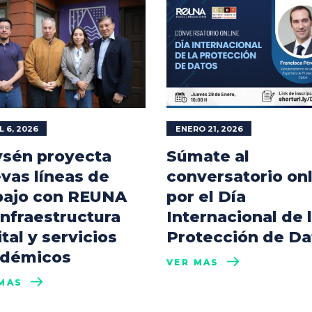
L 6, 2026
ENERO 21, 2026
sén proyecta
Súmate al
vas líneas de
conversatorio on
bajo con REUNA
por el Día
infraestructura
Internacional de 
ital y servicios
Protección de Da
démicos
VER MÁS
MÁS