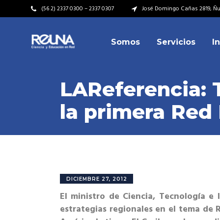
(56 2) 2337 0300 – 2337 0307
José Domingo Cañas 2819, Ñuñ
Somos
Servicios
I
Video Institucional
Mi
Plan Estratégico
Acu
LAReferencia: T
Misión – Visión
Dir
la primera Red
Valores
Equ
Video Institucional
Mi
Historia
Rep
Plan Estratégico
Acu
Ins
Kit de Identidad
Misión – Visión
Dir
Rep
Cumplimiento Legal
Valores
Equ
DICIEMBRE 27, 2012
Cóm
El ministro de Ciencia, Tecnología e
Historia
Rep
estrategias regionales en el tema de 
Ins
Kit de Identidad