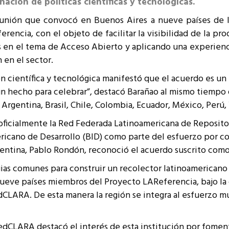
nación de políticas científicas y tecnológicas.
resentantes Técnicos
eunión que convocó en Buenos Aires a nueve países de l
o integrarse a REUNA
encia, con el objeto de facilitar la visibilidad de la pr
s en el tema de Acceso Abierto y aplicando una experienci
en el sector.
n científica y tecnológica manifestó que el acuerdo es un 
s un hecho para celebrar”, destacó Barañao al mismo tiempo
Argentina, Brasil, Chile, Colombia, Ecuador, México, Perú,
icialmente la Red Federada Latinoamericana de Reposito
ericano de Desarrollo (BID) como parte del esfuerzo por co
gentina, Pablo Rondón, reconoció el acuerdo suscrito como
gias comunes para construir un recolector latinoamericano 
 nueve países miembros del Proyecto LAReferencia, bajo la
LARA. De esta manera la región se integra al esfuerzo mun
RedCLARA destacó el interés de esta institución por fomen