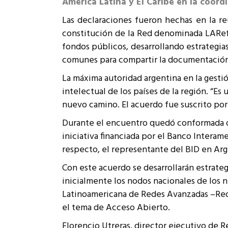
América Latina y El Caribe en la coordi
Rep
Cumplimiento Legal
Las declaraciones fueron hechas en la r
Cóm
constitución de la Red denominada LARefer
fondos públicos, desarrollando estrategia
comunes para compartir la documentación 
La máxima autoridad argentina en la gestió
intelectual de los países de la región. “E
nuevo camino. El acuerdo fue suscrito por 
Durante el encuentro quedó conformada of
iniciativa financiada por el Banco Interam
respecto, el representante del BID en Ar
Con este acuerdo se desarrollarán estrate
inicialmente los nodos nacionales de los
Latinoamericana de Redes Avanzadas –RedC
el tema de Acceso Abierto.
Florencio Utreras, director ejecutivo de 