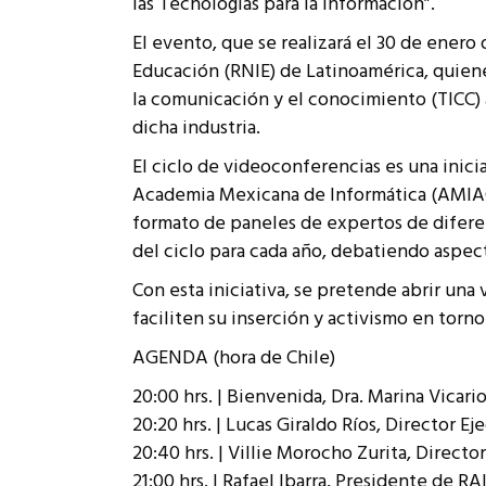
las Tecnologías para la Información”.
Rep
Cumplimiento Legal
El evento, que se realizará el 30 de enero
Cóm
Educación (RNIE) de Latinoamérica, quienes
la comunicación y el conocimiento (TICC) 
dicha industria.
El ciclo de videoconferencias es una inici
Academia Mexicana de Informática (AMIAC) y
formato de paneles de expertos de diferen
del ciclo para cada año, debatiendo aspect
Con esta iniciativa, se pretende abrir una
faciliten su inserción y activismo en torno 
AGENDA (hora de Chile)
20:00 hrs. | Bienvenida, Dra. Marina Vicari
20:20 hrs. | Lucas Giraldo Ríos, Director 
20:40 hrs. | Villie Morocho Zurita, Directo
21:00 hrs. | Rafael Ibarra, Presidente de RA