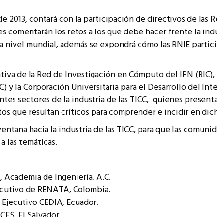
resentantes Técnicos
 de 2013, contará con la participación de directivos de las
o integrarse a REUNA
 comentarán los retos a los que debe hacer frente la indus
a nivel mundial, además se expondrá cómo las RNIE partici
ativa de la Red de Investigación en Cómputo del IPN (RIC),
 la Corporación Universitaria para el Desarrollo del Inter
tes sectores de la industria de las TICC, quienes present
os que resultan críticos para comprender e incidir en dich
 ventana hacia la industria de las TICC, para que las comun
a las temáticas.
o, Academia de Ingeniería, A.C.
Ejecutivo de RENATA, Colombia.
r Ejecutivo CEDIA, Ecuador.
ICES, El Salvador.