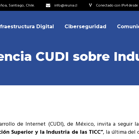
oa, Santiago, Chile.
info@reuna.cl
Conectado con IPv4 desde 2
nfraestructura Digital
Ciberseguridad
Comuni
embros
erdos de Colaboración
ncia CUDI sobre Indu
ectorio
ipo
embros
resentantes
erdos de Colaboración
titucionales
ectorio
resentantes Técnicos
ipo
o integrarse a REUNA
arrollo de Internet (CUDI), de México, invita a seguir 
resentantes
ión Superior y la Industria de las TICC”
, la última del
titucionales