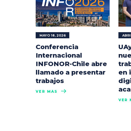
MAYO 18, 2026
ABRI
Conferencia
UAy
Internacional
nue
INFONOR-Chile abre
tra
llamado a presentar
en 
trabajos
dig
aca
VER MÁS
VER 