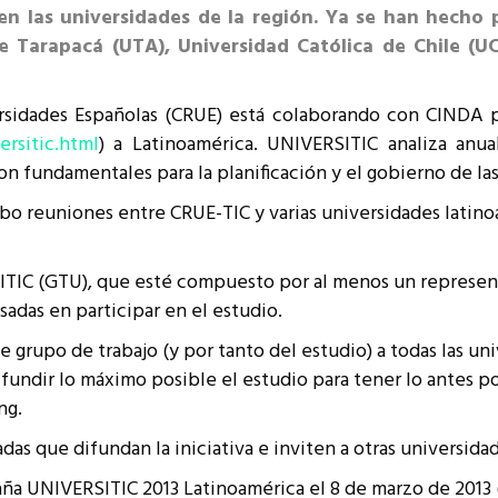
en las universidades de la región. Ya se han hecho
resentantes Técnicos
de Tarapacá (
UTA
), Universidad Católica de Chile (
U
o integrarse a REUNA
rsidades Españolas (CRUE) está colaborando con CINDA p
rsitic.html
) a Latinoamérica. UNIVERSITIC analiza anu
on fundamentales para la planificación y el gobierno de las
bo reuniones entre CRUE-TIC y varias universidades latino
ITIC (GTU), que esté compuesto por al menos un representa
sadas en participar en el estudio.
te grupo de trabajo (y por tanto del estudio) a todas las u
undir lo máximo posible el estudio para tener lo antes 
ng.
das que difundan la iniciativa e inviten a otras universidade
a UNIVERSITIC 2013 Latinoamérica el 8 de marzo de 2013 (fin