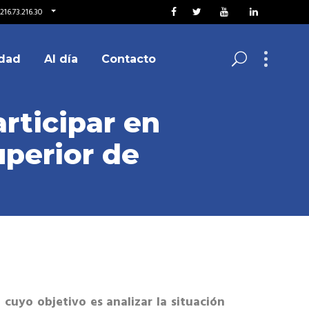
216.73.216.30
dad
Al día
Contacto
articipar en
uperior de
 cuyo objetivo es analizar la situación