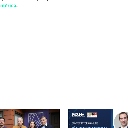
américa
.