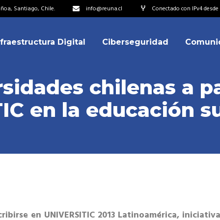
oa, Santiago, Chile.
info@reuna.cl
Conectado con IPv4 desde 
nfraestructura Digital
Ciberseguridad
Comuni
embros
erdos de Colaboración
rsidades chilenas a p
ectorio
IC en la educación s
ipo
embros
resentantes
erdos de Colaboración
titucionales
ectorio
resentantes Técnicos
ipo
o integrarse a REUNA
resentantes
titucionales
cribirse en UNIVERSITIC 2013 Latinoamérica, iniciativa