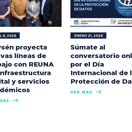
L 6, 2026
ENERO 21, 2026
sén proyecta
Súmate al
vas líneas de
conversatorio on
bajo con REUNA
por el Día
infraestructura
Internacional de 
ital y servicios
Protección de Da
démicos
VER MÁS
MÁS