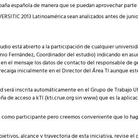
paña española de manera que se puedan aprovechar parte 
VERSITIC 2013 Latinoamérica sean analizados antes de junio
udio está abierto a la participación de cualquier universid
nio Fernández, Coordinador del estudio) indicando en asun
 en el mensaje los datos de contacto del responsable de g
caiga inicialmente en el Director del Área TI aunque este
ad será inscrita automáticamente en el Grupo de Trabajo U
 de acceso a kTI (kti.crue.org sin www) que es la aplicaci
ta como participante pero creemos conveniente que lo ha
etivos, alcance y trayectoria de esta iniciativa, revise e