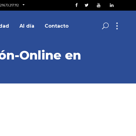
16.73.217.112
dad
Al día
Contacto
ión-Online en