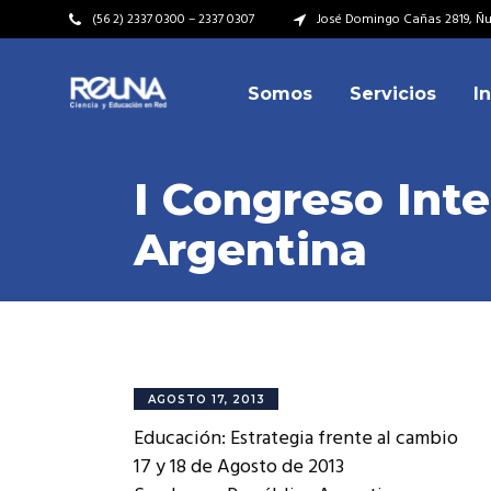
(56 2) 2337 0300 – 2337 0307
José Domingo Cañas 2819, Ñuñ
Somos
Servicios
I
Video Institucional
Mi
Plan Estratégico
Acu
I Congreso Int
Misión – Visión
Dir
Argentina
Valores
Equ
Video Institucional
Mi
Historia
Rep
Plan Estratégico
Acu
Ins
Kit de Identidad
Misión – Visión
Dir
Rep
Cumplimiento Legal
Valores
Equ
AGOSTO 17, 2013
Cóm
Educación: Estrategia frente al cambio
Historia
Rep
17 y 18 de Agosto de 2013
Ins
Kit de Identidad