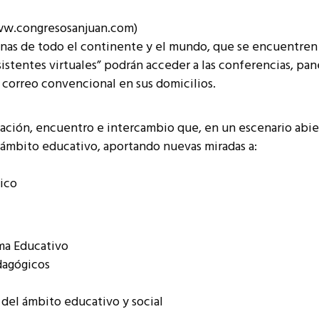
resentantes Técnicos
www.congresosanjuan.com)
o integrarse a REUNA
onas de todo el continente y el mundo, que se encuentren 
sistentes virtuales” podrán acceder a las conferencias, pane
ía correo convencional en sus domicilios.
ación, encuentro e intercambio que, en un escenario abiert
 ámbito educativo, aportando nuevas miradas a:
ico
ema Educativo
edagógicos
 del ámbito educativo y social