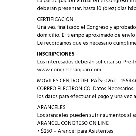
La participación virtual en el Congreso I
deberán presentar, hasta 10 (diez) días há
CERTIFICACIÓN
Una vez finalizado el Congreso y aprobado l
domicilio. El tiempo aproximado de envío e
Le recordamos que es necesario cumpliment
INSCRIPCIONES
Los interesados deberán solicitar su Pre-I
www.congresosanjuan.com
MÓVILES CENTRO DEL PAÍS: 0262 – 155446
CORREO ELECTRÓNICO: Datos Necesarios: Ap
los datos para efectuar el pago y una vez a
ARANCELES
Los aranceles pueden sufrir aumentos al a
ARANCEL CONGRESO ON LINE
• $250 – Arancel para Asistentes