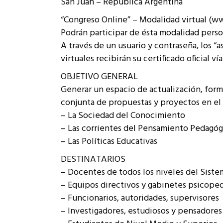
San Juan – República Argentina
Rep
Cumplimiento Legal
“Congreso Online” – Modalidad virtual (
Cóm
Podrán participar de ésta modalidad pers
A través de un usuario y contraseña, los “a
virtuales recibirán su certificado oficial v
OBJETIVO GENERAL
Generar un espacio de actualización, form
conjunta de propuestas y proyectos en el
– La Sociedad del Conocimiento
– Las corrientes del Pensamiento Pedagóg
– Las Políticas Educativas
DESTINATARIOS
– Docentes de todos los niveles del Sist
– Equipos directivos y gabinetes psicop
– Funcionarios, autoridades, supervisores
– Investigadores, estudiosos y pensadores