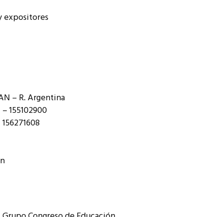
y expositores
AN – R. Argentina
4 – 155102900
| 156271608
ón
 – Grupo Congreso de Educación