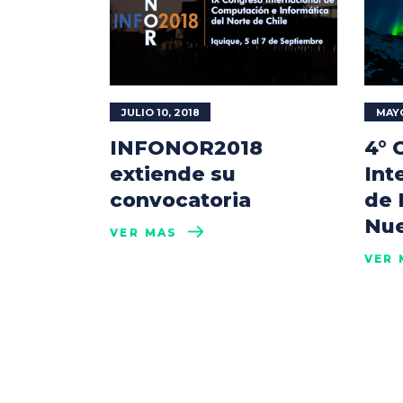
JULIO 10, 2018
MAYO
INFONOR2018
4° 
extiende su
Int
convocatoria
de 
Nue
VER MÁS
VER 