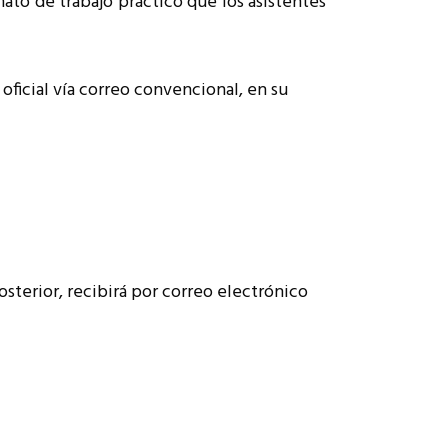
ato de trabajo práctico que los asistentes
 oficial vía correo convencional, en su
terior, recibirá por correo electrónico