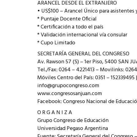
ARANCEL DESDE EL EXTRANJERO
• US$100 – Arancel Único para asistentes 
* Puntaje Docente Oficial
* Certificación a todo el país
* Validación internacional vía consular
* Cupo Limitado
SECRETARÍA GENERAL DEL CONGRESO
Av. Rawson 57 (S) – 1er Piso, 5400 SAN JU
Tel./Fax: 0264 – 4221413 – Movilinks: 026
Móviles Centro del País: 0351 – 152339495 
info@grupocongreso.com
www.congresosanjuan.com
Facebook: Congreso Nacional de Educaci
O R G A N I Z A
Grupo Congreso de Educación
Universidad Pegaso Argentina
Fuente: Secretaría General del Congreso