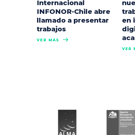
Internacional
nue
INFONOR-Chile abre
tra
llamado a presentar
en 
trabajos
dig
aca
VER MÁS
VER 