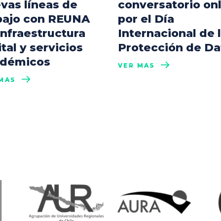
vas líneas de
conversatorio on
bajo con REUNA
por el Día
infraestructura
Internacional de 
ital y servicios
Protección de Da
démicos
VER MÁS
MÁS