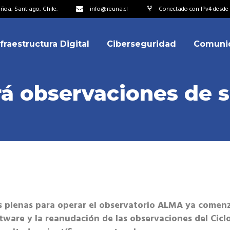
oa, Santiago, Chile.
info@reuna.cl
Conectado con IPv4 desde 2
nfraestructura Digital
Ciberseguridad
Comuni
embros
erdos de Colaboración
 observaciones de su
ectorio
ipo
embros
resentantes
erdos de Colaboración
titucionales
ectorio
resentantes Técnicos
ipo
o integrarse a REUNA
es plenas para operar el observatorio ALMA ya comenz
resentantes
ftware y la reanudación de las observaciones del Cicl
titucionales