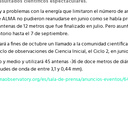
ultados científicos espectaculares.
resentantes Técnicos
y a problemas con la energía que limitaron el número de a
o integrarse a REUNA
 de ALMA no pudieron reanudarse en junio como se había pre
ntenas de 12 metros que fue finalizado en julio. Pero asun
torio hasta el 7 de septiembre.
rá a fines de octubre un llamado a la comunidad científic
clo de observaciones de Ciencia Inicial, el Ciclo 2, en juni
o y medio y utilizará 45 antenas -36 de doce metros de di
itudes de onda de entre 3,1 y 0,44 mm).
aobservatory.org/es/sala-de-prensa/anuncios-eventos/6