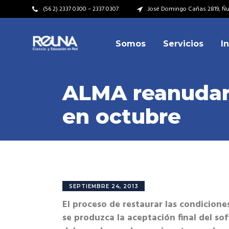
(56 2) 2337 0300 – 2337 0307
José Domingo Cañas 2819, Ñuñ
Somos
Servicios
I
Video Institucional
Mi
Plan Estratégico
Acu
ALMA reanudará
Misión – Visión
Dir
en octubre
Valores
Equ
Video Institucional
Mi
Historia
Rep
Plan Estratégico
Acu
Ins
Kit de Identidad
Misión – Visión
Dir
Rep
Cumplimiento Legal
Valores
Equ
SEPTIEMBRE 24, 2013
Cóm
El proceso de restaurar las condicion
Historia
Rep
se produzca la aceptación final del so
Ins
Kit de Identidad