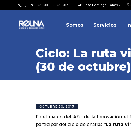
(56 2) 2337 0300 – 2337 0307
José Domingo Cañas 2819, Ñuñ
Somos
Servicios
I
Video Institucional
Mi
Plan Estratégico
Acu
Ciclo: La ruta v
Misión – Visión
Dir
(30 de octubre)
Valores
Equ
Video Institucional
Mi
Historia
Rep
Plan Estratégico
Acu
Ins
Kit de Identidad
Misión – Visión
Dir
Rep
Cumplimiento Legal
Valores
Equ
OCTUBRE 30, 2013
Cóm
En el marco del Año de la Innovación el
Historia
Rep
participar del ciclo de charlas
“La ruta vi
Ins
Kit de Identidad