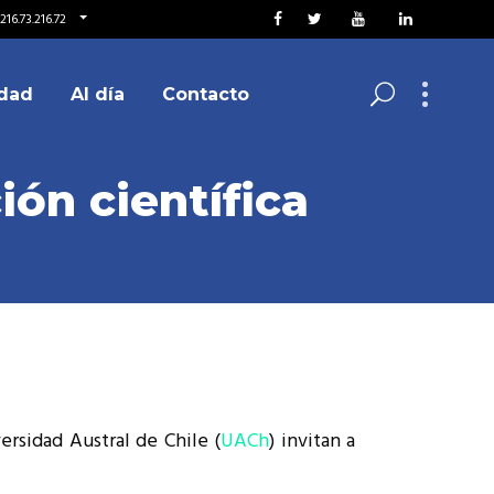
216.73.216.72
dad
Al día
Contacto
ción científica
versidad Austral de Chile (
UACh
) invitan a