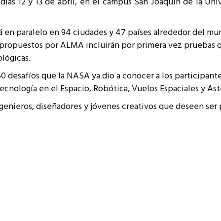
s días 12 y 13 de abril, en el campus San Joaquín de la U
resentantes Técnicos
o integrarse a REUNA
rá en paralelo en 94 ciudades y 47 países alrededor del mu
s propuestos por ALMA incluirán por primera vez pruebas q
lógicas.
0 desafíos que la NASA ya dio a conocer a los participante
ecnología en el Espacio, Robótica, Vuelos Espaciales y Ast
ngenieros, diseñadores y jóvenes creativos que deseen ser 