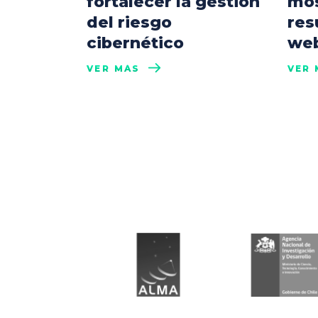
fortalecer la gestión
mos
del riesgo
res
cibernético
web
VER MÁS
VER 