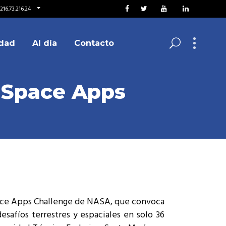
216.73.216.24
dad
Al día
Contacto
 Space Apps
pace Apps Challenge de NASA, que convoca
esafíos terrestres y espaciales en solo 36