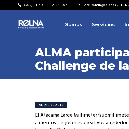
(56 2) 2337 0300 – 2337 0307
José Domingo Cañas 2819, Ñuñ
Somos
Servicios
I
Video Institucional
Mi
Plan Estratégico
Acu
ALMA participa
Misión – Visión
Dir
Challenge de l
Valores
Equ
Video Institucional
Mi
Historia
Rep
Plan Estratégico
Acu
Ins
Kit de Identidad
Misión – Visión
Dir
Rep
Cumplimiento Legal
Valores
Equ
ABRIL 8, 2014
Cóm
El Atacama Large Millimeter/submillimet
Historia
Rep
a cientos de jóvenes creativos alrededor 
Ins
Kit de Identidad