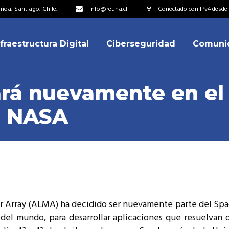
oa, Santiago, Chile.
info@reuna.cl
Conectado con IPv4 desde 
nfraestructura Digital
Ciberseguridad
Comuni
embros
erdos de Colaboración
rá nuevamente en el
ectorio
a NASA
ipo
embros
resentantes
erdos de Colaboración
titucionales
ectorio
resentantes Técnicos
ipo
o integrarse a REUNA
er Array (ALMA) ha decidido ser nuevamente parte del S
resentantes
del mundo, para desarrollar aplicaciones que resuelvan d
titucionales