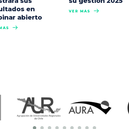
trará sus
su gestión 2025
ultados en
VER MÁS
inar abierto
MÁS