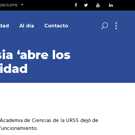
16.73.217.15
dad
Al día
Contacto
a ‘abre los
vidad
a Academia de Ciencias de la URSS dejó de
 funcionamiento.