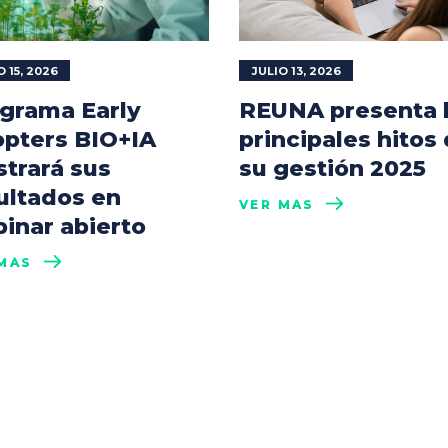
O 15, 2026
JULIO 13, 2026
grama Early
REUNA presenta 
pters BIO+IA
principales hitos
trará sus
su gestión 2025
ultados en
VER MÁS
inar abierto
MÁS