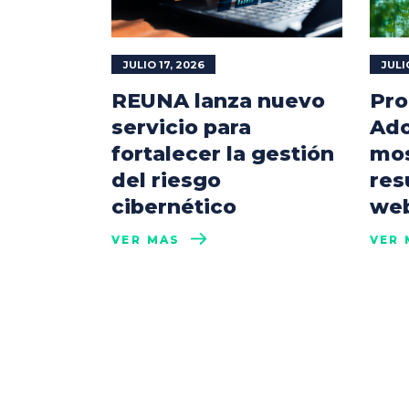
JULIO 17, 2026
JULI
REUNA lanza nuevo
Pro
servicio para
Ado
fortalecer la gestión
mos
del riesgo
res
cibernético
web
VER MÁS
VER 