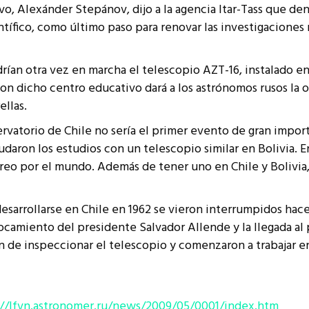
vo, Alexánder Stepánov, dijo a la agencia Itar-Tass que den
resentantes Técnicos
ntífico, como último paso para renovar las investigaciones 
o integrarse a REUNA
rían otra vez en marcha el telescopio AZT-16, instalado en 
on dicho centro educativo dará a los astrónomos rusos la o
ellas.
rvatorio de Chile no sería el primer evento de gran import
aron los estudios con un telescopio similar en Bolivia. E
eo por el mundo. Además de tener uno en Chile y Bolivia, 
desarrollarse en Chile en 1962 se vieron interrumpidos hac
rocamiento del presidente Salvador Allende y la llegada a
fin de inspeccionar el telescopio y comenzaron a trabajar 
://lfvn.astronomer.ru/news/2009/05/0001/index.htm