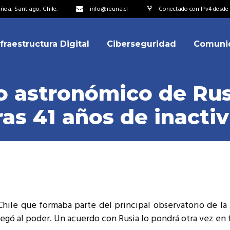
oa, Santiago, Chile.
info@reuna.cl
Conectado con IPv4 desde 2
nfraestructura Digital
Ciberseguridad
Comuni
embros
erdos de Colaboración
o astronómico de Rusi
ectorio
tras 41 años de inacti
ipo
embros
resentantes
erdos de Colaboración
titucionales
ectorio
resentantes Técnicos
ipo
o integrarse a REUNA
hile que formaba parte del principal observatorio de l
resentantes
legó al poder. Un acuerdo con Rusia lo pondrá otra vez en
titucionales