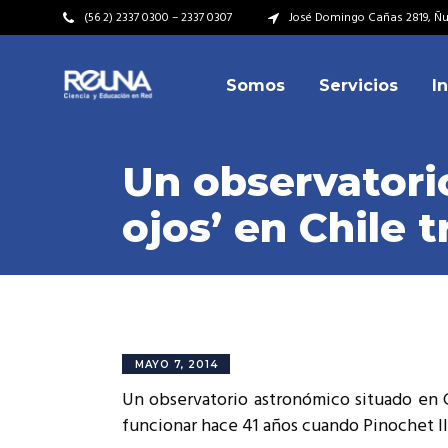
(56 2) 2337 0300 – 2337 0307
José Domingo Cañas 2819, Ñuñ
Somos
Servicios
I
Video Institucional
Mi
Plan Estratégico
Acu
Un observatori
Misión – Visión
Dir
ojos’ en Chile 
Valores
Equ
Video Institucional
Mi
Historia
Rep
Plan Estratégico
Acu
Ins
Kit de Identidad
Misión – Visión
Dir
Rep
Cumplimiento Legal
Valores
Equ
MAYO 7, 2014
Cóm
Un observatorio astronómico situado en C
Historia
Rep
funcionar hace 41 años cuando Pinochet l
Ins
Kit de Identidad