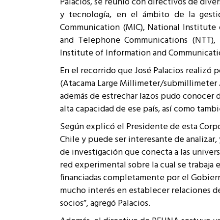
Palacios, se reunió con directivos de dive
Rep
y tecnología, en el ámbito de la gesti
Cumplimiento Legal
Communication (MIC), National Institute 
Cóm
and Telephone Communications (NTT), N
Institute of Information and Communicati
En el recorrido que José Palacios realiz
(Atacama Large Millimeter/submillimeter 
además de estrechar lazos pudo conocer d
alta capacidad de ese país, así como tamb
Según explicó el Presidente de esta Corpo
Chile y puede ser interesante de analizar,
de investigación que conecta a las univer
red experimental sobre la cual se trabaja
financiadas completamente por el Gobierno
mucho interés en establecer relaciones d
socios”, agregó Palacios.