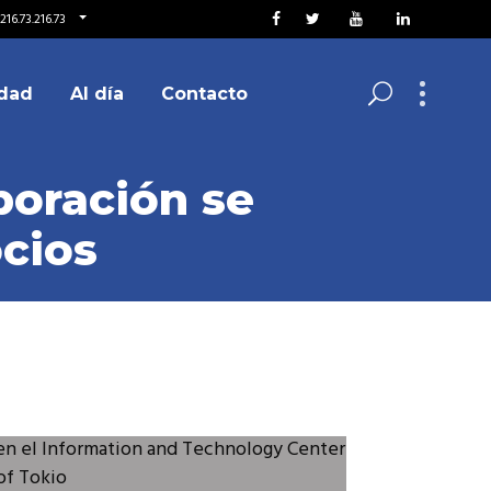
216.73.216.73
dad
Al día
Contacto
boración se
cios
 en el Information and Technology Center
of Tokio