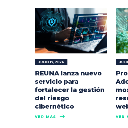
JULIO 17, 2026
JULI
REUNA lanza nuevo
Pro
servicio para
Ado
fortalecer la gestión
mos
del riesgo
res
cibernético
web
VER MÁS
VER 