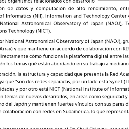
rsos organismos relacionados con desarrollo
resentantes Técnicos
ón de datos y computación de alto rendimiento, entre 
of Informatics (NII), Information and Technology Center
o integrarse a REUNA
ational Astronomical Observatory of Japan (NAOJ), To
ons Technology (NICT).
ó por National Astronomical Observatory of Japan (NAOJ), 
Array) y que mantiene un acuerdo de colaboración con RE
irectamente cómo funciona la plataforma digital entre la
ién los temas qué están abordando en su trabajo a mediano 
ración, la estructura y capacidad que presenta la Red Aca
 ya que “son dos redes separadas, por un lado está Synet (
sidades y por otro está NICT (National Institute of Infor
 en temas de nuevos desarrollos, en áreas como seguridad y
 del Japón y mantienen fuertes vínculos con sus pares de
e colaboración con redes en Sudamérica, lo que represent