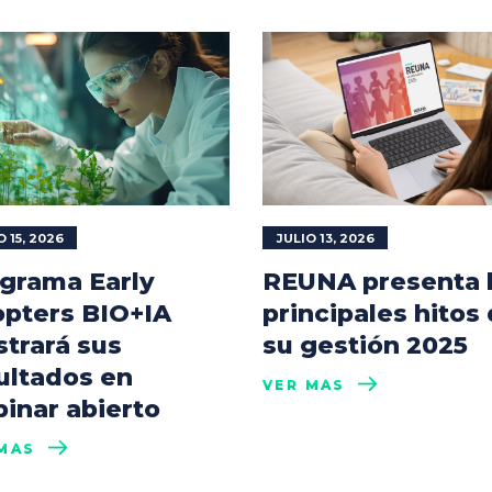
O 15, 2026
JULIO 13, 2026
grama Early
REUNA presenta 
pters BIO+IA
principales hitos
trará sus
su gestión 2025
ultados en
VER MÁS
inar abierto
MÁS