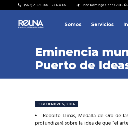
(56 2) 2337 0300 – 2337 0307
José Domingo Cañas 2819, Ñuñ
Somos
Servicios
I
Video Institucional
Mi
Plan Estratégico
Acu
Eminencia mund
Misión – Visión
Dir
Puerto de Idea
Valores
Equ
Video Institucional
Mi
Historia
Rep
Plan Estratégico
Acu
Ins
Kit de Identidad
Misión – Visión
Dir
Rep
Cumplimiento Legal
Valores
Equ
SEPTIEMBRE 5, 2014
Cóm
Historia
Rep
Rodolfo Llinás, Medalla de Oro de las
Ins
profundizará sobre la idea de que “el arte
Kit de Identidad