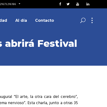
216.73.216.186
dad
Al día
Contacto
abrirá Festival
gural “El arte, la otra cara del cerebro”,
ma nervioso”. Esta charla, junto a otras 35