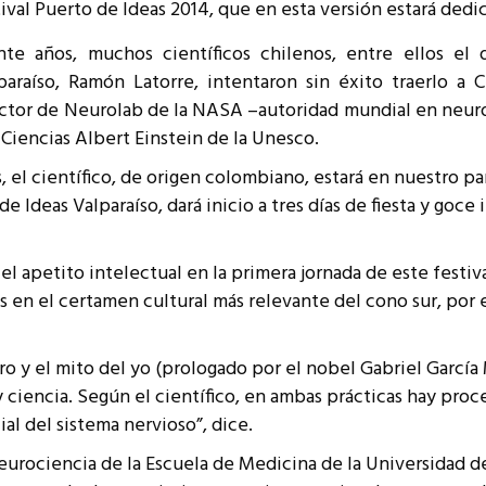
ival Puerto de Ideas 2014, que en esta versión estará dedic
resentantes Técnicos
te años, muchos científicos chilenos, entre ellos el d
o integrarse a REUNA
araíso, Ramón Latorre, intentaron sin éxito traerlo a 
rector de Neurolab de la NASA –autoridad mundial en neur
Ciencias Albert Einstein de la Unesco.
 científico, de origen colombiano, estará en nuestro país p
e Ideas Valparaíso, dará inicio a tres días de fiesta y goce
 el apetito intelectual en la primera jornada de este festiv
s en el certamen cultural más relevante del cono sur, por el
bro y el mito del yo (prologado por el nobel Gabriel García 
 ciencia. Según el científico, en ambas prácticas hay proce
ial del sistema nervioso”, dice.
eurociencia de la Escuela de Medicina de la Universidad de