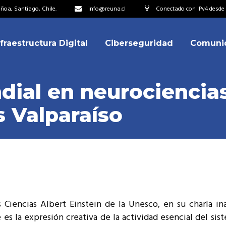
oa, Santiago, Chile.
info@reuna.cl
Conectado con IPv4 desde 
nfraestructura Digital
Ciberseguridad
Comuni
embros
erdos de Colaboración
ial en neurociencias 
ectorio
s Valparaíso
ipo
embros
resentantes
erdos de Colaboración
titucionales
ectorio
resentantes Técnicos
ipo
o integrarse a REUNA
resentantes
 Ciencias Albert Einstein de la Unesco, en su charla inau
titucionales
 es la expresión creativa de la actividad esencial del siste