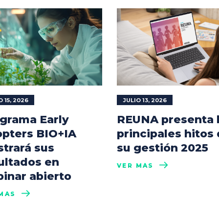
O 15, 2026
JULIO 13, 2026
grama Early
REUNA presenta 
pters BIO+IA
principales hitos
trará sus
su gestión 2025
ultados en
VER MÁS
inar abierto
MÁS