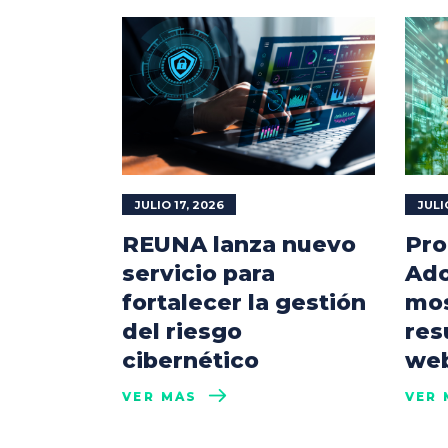
JULIO 17, 2026
JULI
REUNA lanza nuevo
Pro
servicio para
Ado
fortalecer la gestión
mos
del riesgo
res
cibernético
web
VER MÁS
VER 