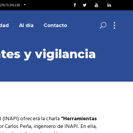
216.73.216.230
dad
Al día
Contacto
es y vigilancia
l (INAPI) ofrecerá la charla
“Herramientas
or Carlos Peña, ingeniero de INAPI. En ella,