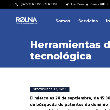
(56 2) 2337 0300 – 2337 0307
José Domingo Cañas 2819, Ñuñ
Somos
Servicios
I
Video Institucional
Mi
Plan Estratégico
Acu
Herramientas d
Misión – Visión
Dir
tecnológica
Valores
Equ
Video Institucional
Mi
Historia
Rep
Plan Estratégico
Acu
Ins
Kit de Identidad
Misión – Visión
Dir
Rep
Cumplimiento Legal
Valores
Equ
SEPTIEMBRE 24, 2014
Cóm
El
miércoles 24 de septiembre, de 15:30
Historia
Rep
de búsqueda de patentes de dominio p
Ins
Kit de Identidad