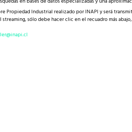
squedas en bases de datos especializadas y una aproximació
resentantes Técnicos
re Propiedad Industrial realizado por INAPI y será transmit
o integrarse a REUNA
l streaming, sólo debe hacer clic en el recuadro más abajo, e
ller@inapi.cl