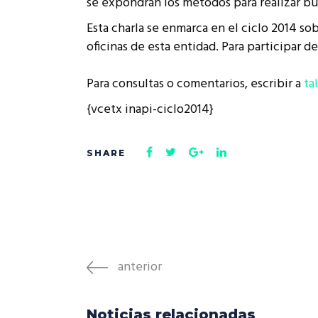
se expondrán los métodos para realizar bú
Rep
Cumplimiento Legal
Esta charla se enmarca en el ciclo 2014 sob
Cóm
oficinas de esta entidad. Para participar de
Para consultas o comentarios, escribir a
ta
{vcetx inapi-ciclo2014}
anterior
Noticias relacionadas