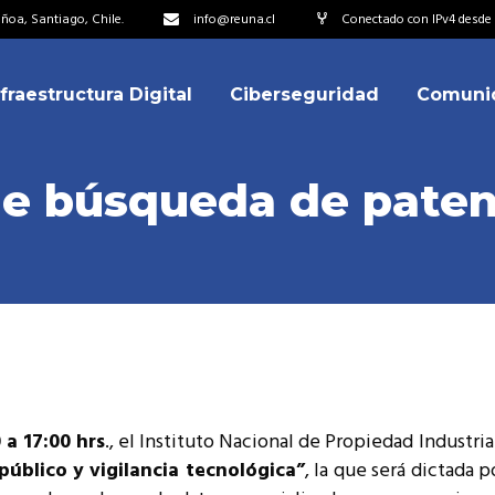
oa, Santiago, Chile.
info@reuna.cl
Conectado con IPv4 desde 
nfraestructura Digital
Ciberseguridad
Comuni
embros
erdos de Colaboración
e búsqueda de patent
ectorio
ipo
embros
resentantes
erdos de Colaboración
titucionales
ectorio
resentantes Técnicos
ipo
o integrarse a REUNA
 a 17:00 hrs
., el Instituto Nacional de Propiedad Industria
resentantes
úblico y vigilancia tecnológica”
, la que será dictada p
titucionales