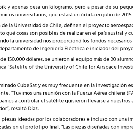
resentantes Técnicos
k y apenas pesa un kilogramo, pero a pesar de su peque
icos universitarios, que estará en órbita en julio de 2015.
o integrarse a REUNA
ía de la Universidad de Chile, definen el proyecto aeroes
 qué cosas son posibles de realizar en el país austral y c
ndo la universidad nos proporcionó los fondos necesarios 
departamento de Ingeniería Eléctrica e iniciador del proy
 150.000 dólares, se unieron al equipo más de 20 alumno
ica “Satelite of the University of Chile for Airspace Inves
ominado CubeSat y es muy frecuente en la investigación es
ente.
“Tuvimos una reunión con la Fuerza Aérea chilena (FA
os a controlar el satélite quisieron llevarse a nuestros 
r”, resaltó Díaz.
n piezas ideadas por los colaboradores e incluso con una i
zadas en el prototipo final.
“Las piezas diseñadas con impr