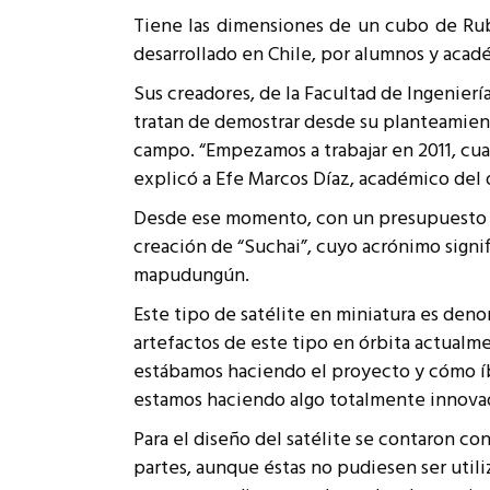
Rep
Tiene las dimensiones de un cubo de Rubi
Cumplimiento Legal
desarrollado en Chile, por alumnos y académ
Cóm
Sus creadores, de la Facultad de Ingenier
tratan de demostrar desde su planteamiento
campo.
“Empezamos a trabajar en 2011, cua
explicó a Efe Marcos Díaz, académico del 
Desde ese momento, con un presupuesto de
creación de “Suchai”, cuyo acrónimo signif
mapudungún.
Este tipo de satélite en miniatura es den
artefactos de este tipo en órbita actualm
estábamos haciendo el proyecto y cómo íbam
estamos haciendo algo totalmente innovado
Para el diseño del satélite se contaron co
partes, aunque éstas no pudiesen ser utili