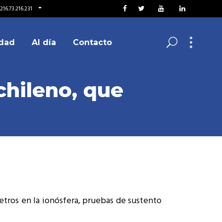
16.73.216.231
dad
Al día
Contacto
chileno, que
etros en la ionósfera, pruebas de sustento