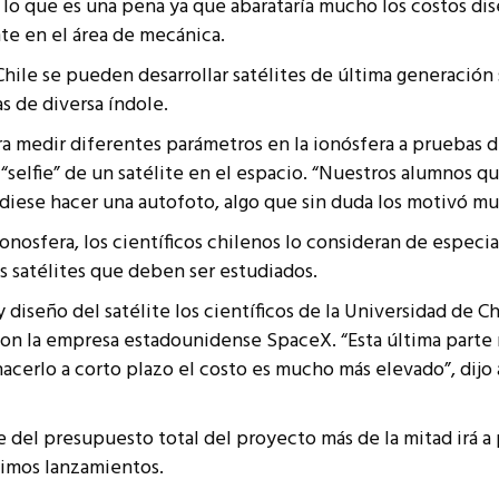
 lo que es una pena ya que abarataría mucho los costos dise
nte en el área de mecánica.
hile se pueden desarrollar satélites de última generación
s de diversa índole.
 medir diferentes parámetros en la ionósfera a pruebas d
selfie” de un satélite en el espacio.
“Nuestros alumnos qu
diese hacer una autofoto, algo que sin duda los motivó mu
ionosfera, los científicos chilenos lo consideran de especi
os satélites que deben ser estudiados.
 y diseño del satélite los científicos de la Universidad de C
n con la empresa estadounidense SpaceX.
“Esta última parte
hacerlo a corto plazo el costo es mucho más elevado”, dij
 del presupuesto total del proyecto más de la mitad irá a p
ximos lanzamientos.