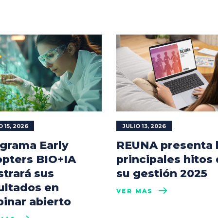
O 15, 2026
JULIO 13, 2026
grama Early
REUNA presenta 
pters BIO+IA
principales hitos
trará sus
su gestión 2025
ultados en
VER MÁS
inar abierto