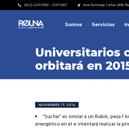
(56 2) 2337 0300 – 2337 0307
José Domingo Cañas 2819, Ñuñ
Somos
Servicios
I
Video Institucional
Mi
Plan Estratégico
Acu
Universitarios 
Misión – Visión
Dir
orbitará en 201
Valores
Equ
Video Institucional
Mi
Historia
Rep
Plan Estratégico
Acu
Ins
Kit de Identidad
Misión – Visión
Dir
Rep
Cumplimiento Legal
Valores
Equ
NOVIEMBRE 17, 2014
Cóm
Historia
Rep
“Suchai” es similar a un Rubik, pesa 1
Ins
energético en el e intentará realizar la pri
Kit de Identidad