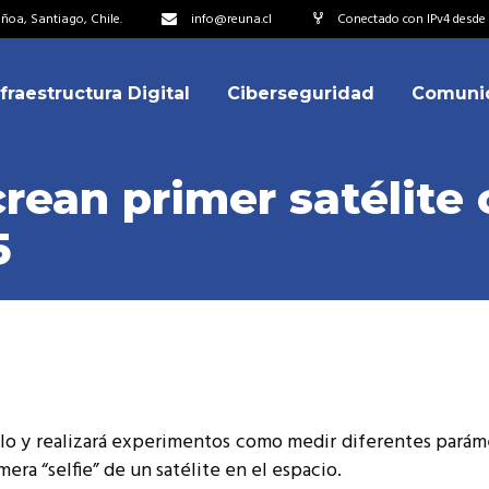
oa, Santiago, Chile.
info@reuna.cl
Conectado con IPv4 desde 2
nfraestructura Digital
Ciberseguridad
Comuni
embros
erdos de Colaboración
crean primer satélite 
ectorio
5
ipo
embros
resentantes
erdos de Colaboración
titucionales
ectorio
resentantes Técnicos
ipo
o integrarse a REUNA
resentantes
 kilo y realizará experimentos como medir diferentes parám
titucionales
mera “selfie” de un satélite en el espacio.