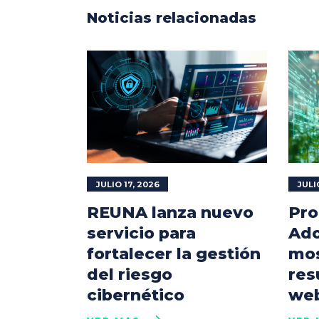
Noticias relacionadas
JULIO 17, 2026
JULI
REUNA lanza nuevo
Pro
servicio para
Ado
fortalecer la gestión
mos
del riesgo
res
cibernético
web