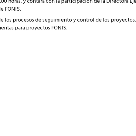
.00 horas, y contará con la participación de la Directora Eje
resentantes Técnicos
 de FONIS.
o integrarse a REUNA
 de los procesos de seguimiento y control de los proyectos,
uentas para proyectos FONIS.