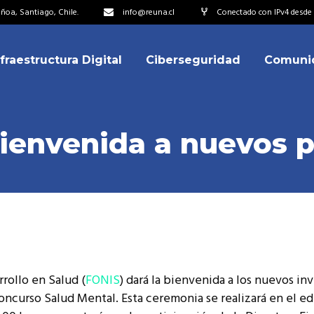
oa, Santiago, Chile.
info@reuna.cl
Conectado con IPv4 desde 
nfraestructura Digital
Ciberseguridad
Comuni
embros
erdos de Colaboración
ectorio
bienvenida a nuevos 
ipo
embros
resentantes
erdos de Colaboración
titucionales
ectorio
resentantes Técnicos
ipo
o integrarse a REUNA
rollo en Salud (
FONIS
) dará la bienvenida a los nuevos in
resentantes
Concurso Salud Mental. Esta ceremonia se realizará en el edi
titucionales