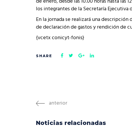
de enero, desde las 10.00 horas hasta las 12
Rep
los integrantes de la Secretaría Ejecutiva
Cumplimiento Legal
Cóm
En la jornada se realizará una descripción
de declaración de gastos y rendición de c
{vcetx conicyt-fonis}
anterior
Noticias relacionadas