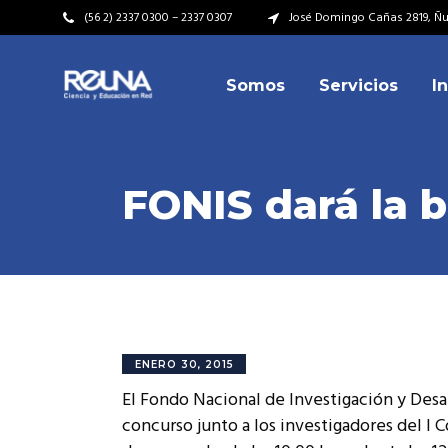
(56 2) 2337 0300 – 2337 0307
José Domingo Cañas 2819, Ñuñ
Somos
Servicios
I
Video Institucional
Mi
Plan Estratégico
Acu
Misión – Visión
Dir
FONIS dará la 
Valores
Equ
Video Institucional
Mi
Historia
Rep
Plan Estratégico
Acu
Ins
Kit de Identidad
Misión – Visión
Dir
Rep
Cumplimiento Legal
Valores
Equ
ENERO 30, 2015
Cóm
El Fondo Nacional de Investigación y Desar
Historia
Rep
concurso junto a los investigadores del I 
Ins
Kit de Identidad