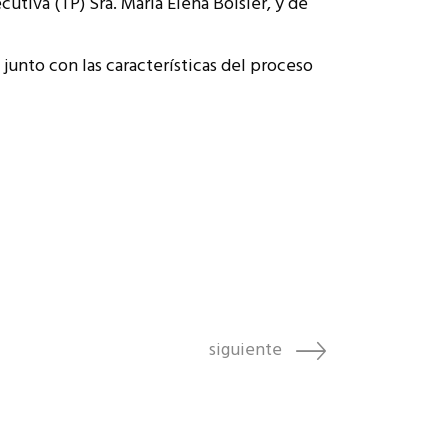
cutiva (TP) Sra. Maria Elena Boisier, y de
 junto con las características del proceso
siguiente