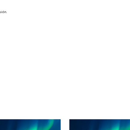
resentantes Técnicos
sión.
o integrarse a REUNA