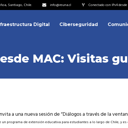
oa, Santiago, Chile.
info@reuna.cl
Conectado con IPv4 desde 2
nfraestructura Digital
Ciberseguridad
Comuni
embros
erdos de Colaboración
ectorio
desde MAC: Visitas g
ipo
embros
resentantes
erdos de Colaboración
titucionales
ectorio
resentantes Técnicos
ipo
o integrarse a REUNA
ta a una nueva sesión de “Diálogos a través de la ventana
resentantes
titucionales
e un programa de extensión educativa para estudiantes a lo largo de Chile, y es 