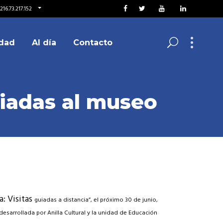
16.73.217.152
dad
Al día
Contacto
uiadas al museo
: Visitas
guiadas a distancia”, e
l próximo 30 de junio,
desarrollada por Anilla Cultural y la unidad de Educación