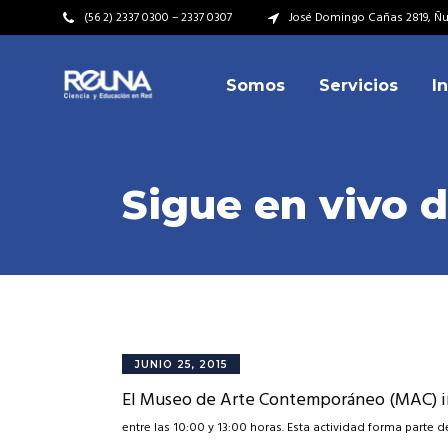
(56 2) 2337 0300 – 2337 0307
José Domingo Cañas 2819, Ñuñ
Somos
Servicios
I
Video Institucional
Mi
Plan Estratégico
Acu
Misión – Visión
Dir
Sigue en vivo 
Valores
Equ
Video Institucional
Mi
Historia
Rep
Plan Estratégico
Acu
Ins
Kit de Identidad
Misión – Visión
Dir
Rep
Cumplimiento Legal
Valores
Equ
JUNIO 25, 2015
Cóm
El Museo de Arte Contemporáneo (MAC) invi
Historia
Rep
Ins
entre las 10:00 y 13:00 horas.
Esta actividad forma parte d
Kit de Identidad