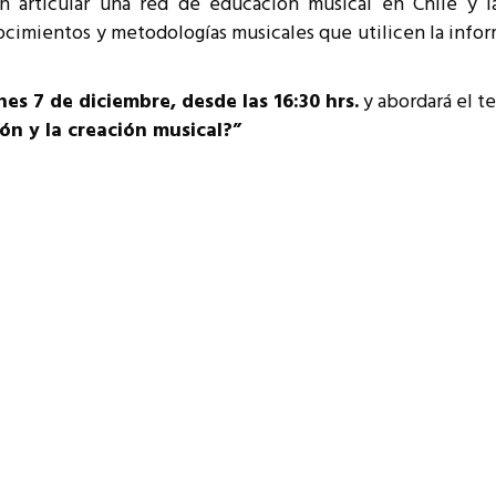
on articular una red de educación musical en Chile y 
resentantes Técnicos
onocimientos y metodologías musicales que utilicen la info
o integrarse a REUNA
nes 7 de diciembre, desde las 16:30 hrs.
y abordará el 
ón y la creación musical?”