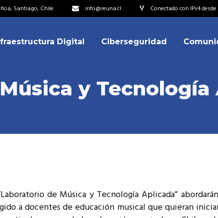
oa, Santiago, Chile.
info@reuna.cl
Conectado con IPv4 desde 2
nfraestructura Digital
Ciberseguridad
Comuni
embros
erdos de Colaboración
 Música y Tecnología
ectorio
ipo
embros
resentantes
erdos de Colaboración
titucionales
ectorio
resentantes Técnicos
ipo
o integrarse a REUNA
“Laboratorio de Música y Tecnología Aplicada” abordará
resentantes
rigido a docentes de educación musical que quieran inici
titucionales