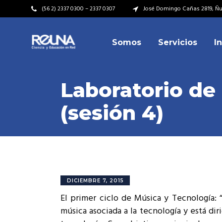
(56 2) 2337 0300 – 2337 0307
José Domingo Cañas 2819, Ñuñ
Somos
Servicios
I
Video Institucional
Mi
Plan Estratégico
Acu
Laboratorio de
Misión – Visión
Dir
(sesión 4)
Valores
Equ
Video Institucional
Mi
Historia
Rep
Plan Estratégico
Acu
Ins
Kit de Identidad
Misión – Visión
Dir
Rep
Cumplimiento Legal
Valores
Equ
DICIEMBRE 7, 2015
Cóm
El primer ciclo de Música y Tecnología: 
Historia
Rep
música asociada a la tecnología y está di
Ins
Kit de Identidad