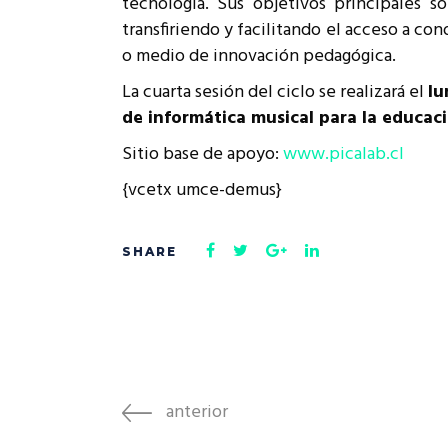
tecnología. Sus objetivos principales s
Rep
transfiriendo y facilitando el acceso a c
Cumplimiento Legal
o medio de innovación pedagógica.
Cóm
La cuarta sesión del ciclo se realizará el
lu
de informática musical para la educaci
Sitio base de apoyo:
www.picalab.cl
{vcetx umce-demus}
anterior