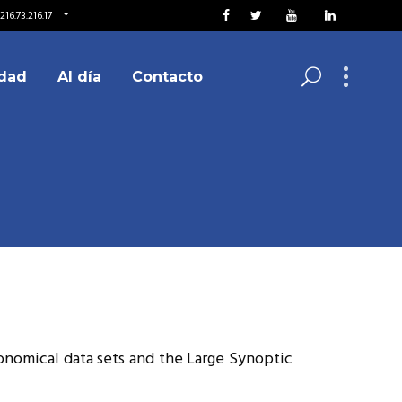
16.73.216.17
dad
Al día
Contacto
ronomical data sets and the Large Synoptic