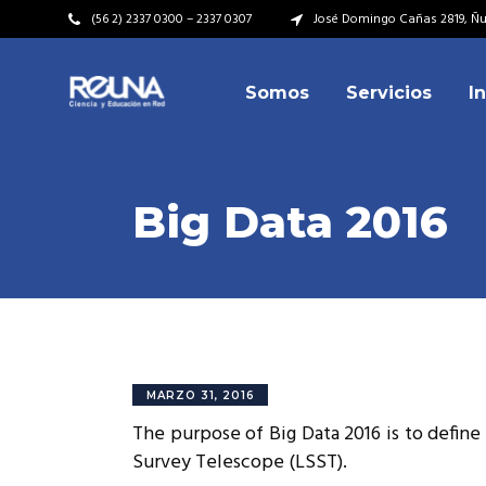
(56 2) 2337 0300 – 2337 0307
José Domingo Cañas 2819, Ñuñ
Somos
Servicios
I
Video Institucional
Mi
Plan Estratégico
Acu
Misión – Visión
Dir
Big Data 2016
Valores
Equ
Video Institucional
Mi
Historia
Rep
Plan Estratégico
Acu
Ins
Kit de Identidad
Misión – Visión
Dir
Rep
Cumplimiento Legal
Valores
Equ
MARZO 31, 2016
Cóm
The purpose of Big Data 2016 is to define
Historia
Rep
Survey Telescope (LSST).
Ins
Kit de Identidad