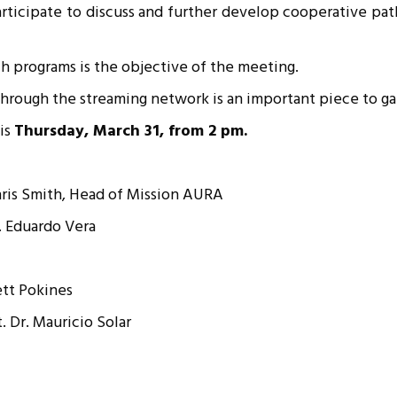
rticipate to discuss and further develop cooperative path
resentantes Técnicos
o integrarse a REUNA
ch programs is the objective of the meeting.
hrough the streaming network is an important piece to g
his
Thursday, March 31, from 2 pm.
Chris Smith, Head of Mission AURA
. Eduardo Vera
ett Pokines
. Dr. Mauricio Solar