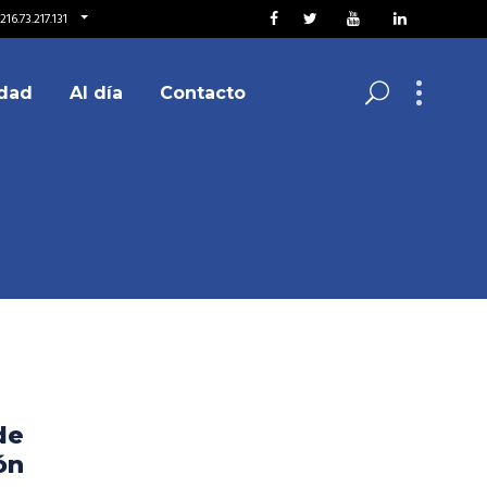
16.73.217.131
dad
Al día
Contacto
de
ón