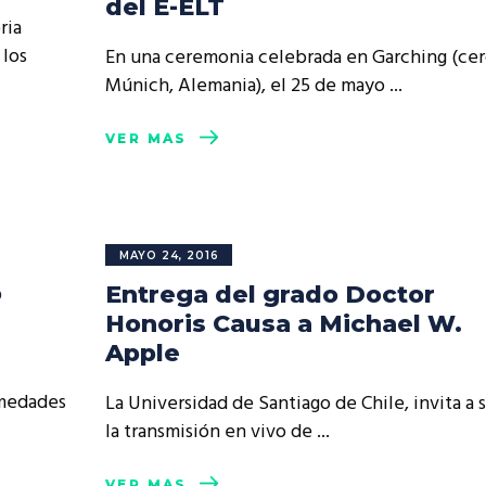
del E-ELT
resentantes Técnicos
ria
 los
En una ceremonia celebrada en Garching (cer
o integrarse a REUNA
Múnich, Alemania), el 25 de mayo
VER MÁS
MAYO 24, 2016
o
Entrega del grado Doctor
Honoris Causa a Michael W.
Apple
rmedades
La Universidad de Santiago de Chile, invita a 
la transmisión en vivo de
VER MÁS