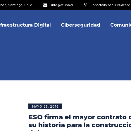
oa, Santiago, Chile.
info@reuna.cl
Conectado con IPv4 desde 2
nfraestructura Digital
Ciberseguridad
Comuni
embros
erdos de Colaboración
ectorio
ipo
embros
resentantes
erdos de Colaboración
titucionales
ectorio
resentantes Técnicos
ipo
MAYO 25, 2016
o integrarse a REUNA
ESO firma el mayor contrato 
resentantes
titucionales
su historia para la construcci