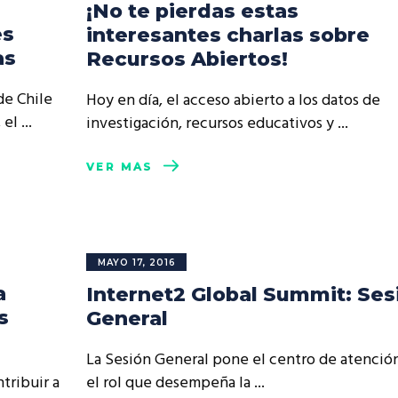
¡No te pierdas estas
es
interesantes charlas sobre
as
Recursos Abiertos!
de Chile
Hoy en día, el acceso abierto a los datos de
, el
investigación, recursos educativos y
VER MÁS
MAYO 17, 2016
a
Internet2 Global Summit: Ses
s
General
La Sesión General pone el centro de atenció
tribuir a
el rol que desempeña la