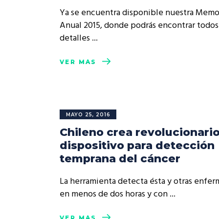
Rep
Ya se encuentra disponible nuestra Memo
Cumplimiento Legal
Anual 2015, donde podrás encontrar todos
Cóm
detalles
VER MÁS
MAYO 25, 2016
Chileno crea revolucionari
dispositivo para detección
temprana del cáncer
La herramienta detecta ésta y otras enfe
en menos de dos horas y con
VER MÁS