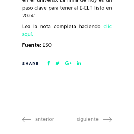
en el universo. La firma de hoy es un
paso clave para tener al E-ELT listo en
2024”.
Lea la nota completa haciendo
clic
aquí.
Fuente:
ESO
anterior
siguiente