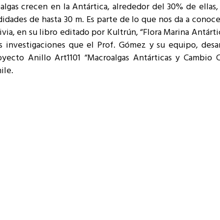
as crecen en la Antártica, alrededor del 30% de ellas,
resentantes Técnicos
idades de hasta 30 m. Es parte de lo que nos da a cono
o integrarse a REUNA
ivia, en su libro editado por Kultrún, “Flora Marina Antárt
as investigaciones que el Prof. Gómez y su equipo, desar
oyecto Anillo Art1101 “Macroalgas Antárticas y Cambio 
ile.