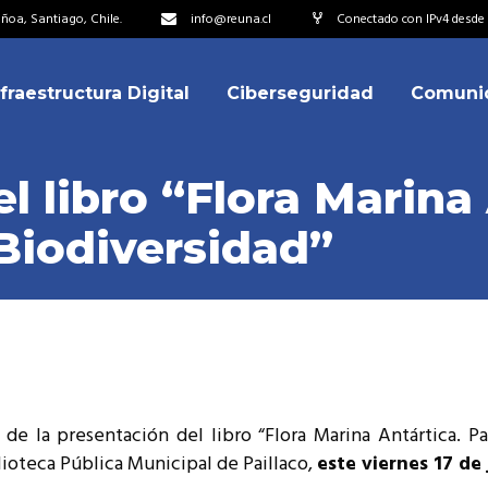
oa, Santiago, Chile.
info@reuna.cl
Conectado con IPv4 desde 
nfraestructura Digital
Ciberseguridad
Comuni
embros
erdos de Colaboración
 libro “Flora Marina 
ectorio
Biodiversidad”
ipo
embros
resentantes
erdos de Colaboración
titucionales
ectorio
resentantes Técnicos
ipo
o integrarse a REUNA
 de la presentación del libro “Flora Marina Antártica. P
resentantes
ioteca Pública Municipal de Paillaco,
este viernes 17 de 
titucionales