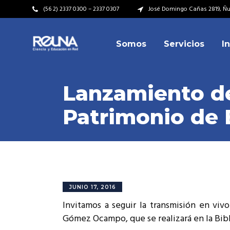
(56 2) 2337 0300 – 2337 0307
José Domingo Cañas 2819, Ñuñ
Somos
Servicios
I
Video Institucional
Mi
Plan Estratégico
Acu
Lanzamiento del
Misión – Visión
Dir
Patrimonio de 
Valores
Equ
Video Institucional
Mi
Historia
Rep
Plan Estratégico
Acu
Ins
Kit de Identidad
Misión – Visión
Dir
Rep
Cumplimiento Legal
Valores
Equ
JUNIO 17, 2016
Cóm
Invitamos a seguir la transmisión en vivo
Historia
Rep
Gómez Ocampo, que se realizará en la Bibl
Ins
Kit de Identidad