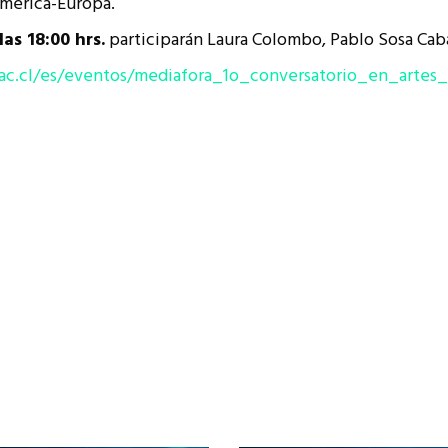
américa-Europa.
resentantes Técnicos
las 18:00 hrs.
participarán Laura Colombo, Pablo Sosa Caba
o integrarse a REUNA
lmac.cl/es/eventos/mediafora_1o_conversatorio_en_artes