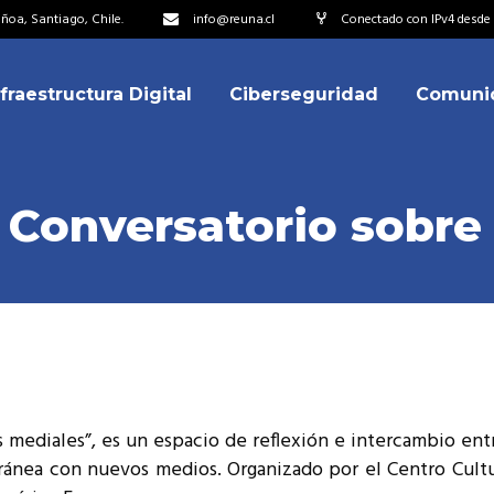
oa, Santiago, Chile.
info@reuna.cl
Conectado con IPv4 desde 2
nfraestructura Digital
Ciberseguridad
Comuni
embros
erdos de Colaboración
ectorio
Conversatorio sobre 
ipo
embros
resentantes
erdos de Colaboración
titucionales
ectorio
resentantes Técnicos
ipo
o integrarse a REUNA
mediales”, es un espacio de reflexión e intercambio entr
resentantes
nea con nuevos medios. Organizado por el Centro Cultu
titucionales