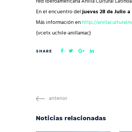
red iberoamericana Anilla Cultural Latino
Rep
Cumplimiento Legal
En el encuentro del
jueves 28 de Julio a 
Cóm
Más información en
http://anillacultura
{vcetx uchile-anillamac}
anterior
Noticias relacionadas