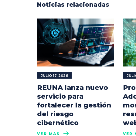
Noticias relacionadas
JULIO 17, 2026
JULI
REUNA lanza nuevo
Pro
servicio para
Ado
fortalecer la gestión
mos
del riesgo
res
cibernético
web
VER MÁS
VER 