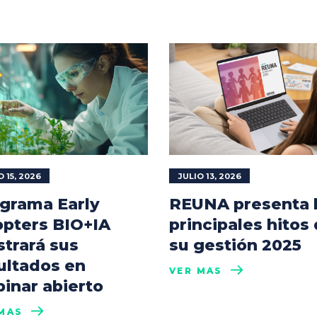
O 15, 2026
JULIO 13, 2026
grama Early
REUNA presenta 
pters BIO+IA
principales hitos
trará sus
su gestión 2025
ultados en
VER MÁS
inar abierto
MÁS