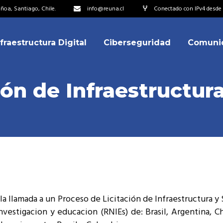
oa, Santiago, Chile.
info@reuna.cl
Conectado con IPv4 desde 2
nfraestructura Digital
Ciberseguridad
Comuni
embros
erdos de Colaboración
ión de Infraestructur
ectorio
ipo
embros
resentantes
erdos de Colaboración
titucionales
ectorio
resentantes Técnicos
ipo
o integrarse a REUNA
la llamada a un Proceso de Licitación de Infraestructura y
resentantes
investigacion y educacion (RNIEs) de: Brasil, Argentina, 
titucionales