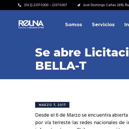
(56 2) 2337 0300 – 2337 0307
José Domingo Cañas 2819, Ñuñ
Somos
Servicios
I
Video Institucional
Mi
Plan Estratégico
Acu
Se abre Licitac
Misión – Visión
Dir
BELLA-T
Valores
Equ
Video Institucional
Mi
Historia
Rep
Plan Estratégico
Acu
Ins
Kit de Identidad
Misión – Visión
Dir
Rep
Cumplimiento Legal
Valores
Equ
MARZO 7, 2017
Cóm
Desde el 6 de Marzo se encuentra abierta 
Historia
Rep
por vía terreste las redes nacionales de 
Ins
Kit de Identidad