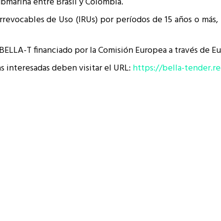
ubmarina entre Brasil y Colombia.
resentantes Técnicos
rrevocables de Uso (IRUs) por períodos de 15 años o más, 
o integrarse a REUNA
 BELLA-T financiado por la Comisión Europea a través de E
as interesadas deben visitar el URL:
https://bella-tender.re