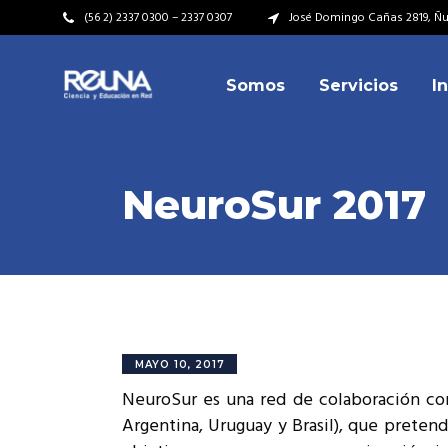
(56 2) 2337 0300 – 2337 0307
José Domingo Cañas 2819, Ñuñ
Somos
Servicios
I
Video Institucional
Mi
Plan Estratégico
Acu
Misión – Visión
Dir
NeuroSur 2017
Valores
Equ
Video Institucional
Mi
Historia
Rep
Plan Estratégico
Acu
Ins
Kit de Identidad
Misión – Visión
Dir
Rep
Cumplimiento Legal
Valores
Equ
MAYO 10, 2017
Cóm
NeuroSur es una red de colaboración con
Historia
Rep
Argentina, Uruguay y Brasil), que pretend
Ins
Kit de Identidad