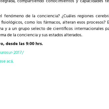
ntegrada, compartiendo conocimientos y capacidades tec
resentantes Técnicos
o integrarse a REUNA
l fenómeno de la conciencia? ¿Cuáles regiones cerebr
 fisiológicos, como los fármacos, alteran esos procesos? E
a y a un grupo selecto de científicos internacionales pa
ma de la conciencia y sus estados alterados.
o, desde las 9:00 hrs.
urosur-2017/
ese acá.