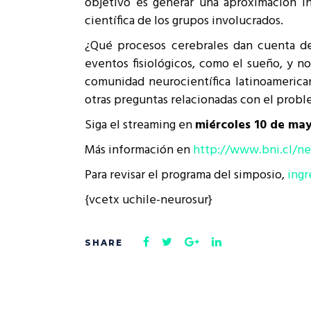
objetivo es generar una aproximación i
Rep
científica de los grupos involucrados.
Cumplimiento Legal
Cóm
¿Qué procesos cerebrales dan cuenta de
eventos fisiológicos, como el sueño, y no
comunidad neurocientífica latinoamerican
otras preguntas relacionadas con el proble
Siga el streaming en
miércoles 10 de may
Más información en
http://www.bni.cl/ne
Para revisar el programa del simposio,
ingr
{vcetx uchile-neurosur}