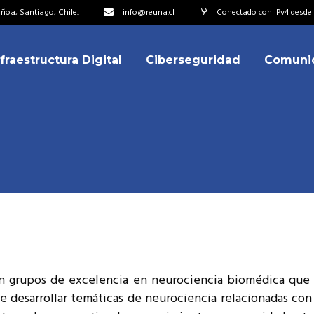
oa, Santiago, Chile.
info@reuna.cl
Conectado con IPv4 desde 2
nfraestructura Digital
Ciberseguridad
Comuni
embros
erdos de Colaboración
ectorio
ipo
embros
resentantes
erdos de Colaboración
titucionales
ectorio
resentantes Técnicos
ipo
o integrarse a REUNA
 grupos de excelencia en neurociencia biomédica que t
resentantes
e desarrollar temáticas de neurociencia relacionadas con 
titucionales