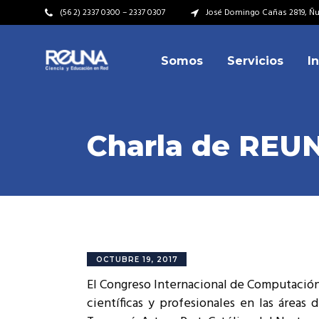
(56 2) 2337 0300 – 2337 0307
José Domingo Cañas 2819, Ñuñ
Somos
Servicios
I
Video Institucional
Mi
Plan Estratégico
Acu
Misión – Visión
Dir
Charla de REUN
Valores
Equ
Video Institucional
Mi
Historia
Rep
Plan Estratégico
Acu
Ins
Kit de Identidad
Misión – Visión
Dir
Rep
Cumplimiento Legal
Valores
Equ
OCTUBRE 19, 2017
Cóm
El Congreso Internacional de Computación 
Historia
Rep
científicas y profesionales en las áreas
Ins
Kit de Identidad