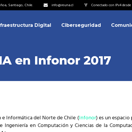
oa, Santiago, Chile.
info@reuna.cl
Conectado con IPv4 desde 2
nfraestructura Digital
Ciberseguridad
Comuni
embros
erdos de Colaboración
ectorio
A en Infonor 2017
ipo
embros
resentantes
erdos de Colaboración
titucionales
ectorio
resentantes Técnicos
ipo
o integrarse a REUNA
e Informática del Norte de Chile (
Infonor
) es un espacio 
resentantes
 de Ingeniería en Computación y Ciencias de la Computa
titucionales