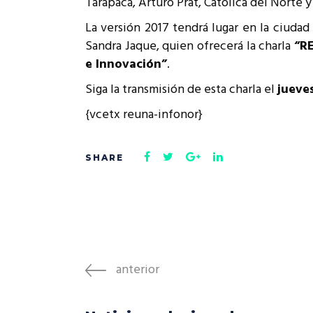
Tarapacá, Arturo Prat, Católica del Norte 
Rep
Cumplimiento Legal
La versión 2017 tendrá lugar en la ciudad
Cóm
Sandra Jaque, quien ofrecerá la charla
“RE
e Innovación”
.
Siga la transmisión de esta charla el
jueves
{vcetx reuna-infonor}
anterior