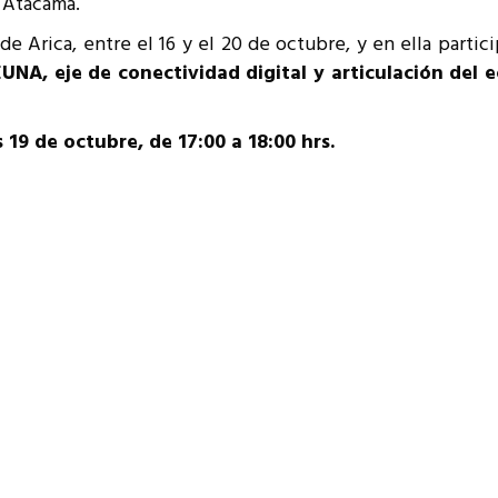
y Atacama.
resentantes Técnicos
 de Arica, entre el 16 y el 20 de octubre, y en ella part
o integrarse a REUNA
UNA, eje de conectividad digital y articulación del 
 19 de octubre, de 17:00 a 18:00 hrs.