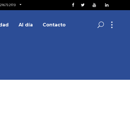
216.73.217.0
dad
Al día
Contacto