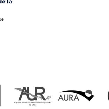
de la
resentantes Técnicos
o integrarse a REUNA
 de