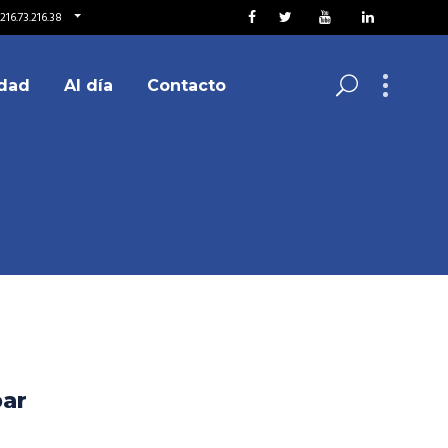
216.73.216.38
dad
Al día
Contacto
par