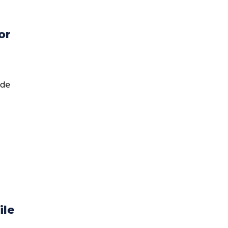
or
 de
ile