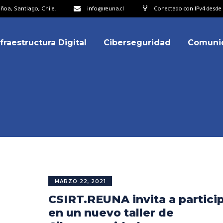
oa, Santiago, Chile.
info@reuna.cl
Conectado con IPv4 desde 
nfraestructura Digital
Ciberseguridad
Comuni
embros
erdos de Colaboración
ectorio
ipo
embros
resentantes
erdos de Colaboración
titucionales
ectorio
resentantes Técnicos
ipo
MARZO 22, 2021
o integrarse a REUNA
CSIRT.REUNA invita a partici
resentantes
titucionales
en un nuevo taller de