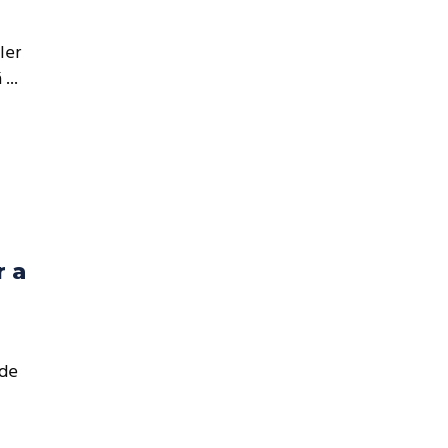
ler
á
r a
 de