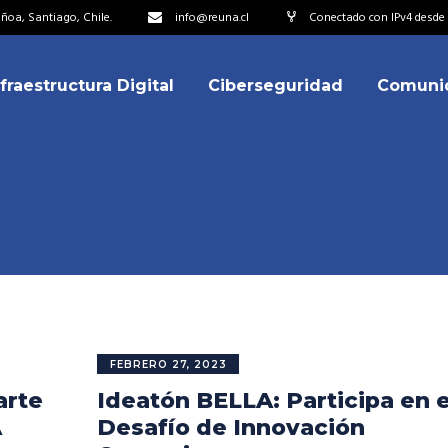
oa, Santiago, Chile.
info@reuna.cl
Conectado con IPv4 desde 2
nfraestructura Digital
Ciberseguridad
Comuni
embros
erdos de Colaboración
ectorio
ipo
embros
resentantes
erdos de Colaboración
titucionales
ectorio
resentantes Técnicos
ipo
FEBRERO 27, 2023
o integrarse a REUNA
arte
Ideatón BELLA: Participa en e
resentantes
titucionales
A
Desafío de Innovación