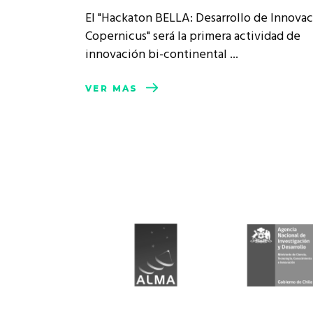
Rep
El "Hackaton BELLA: Desarrollo de Innova
Cumplimiento Legal
Copernicus" será la primera actividad de
Cóm
innovación bi-continental
VER MÁS