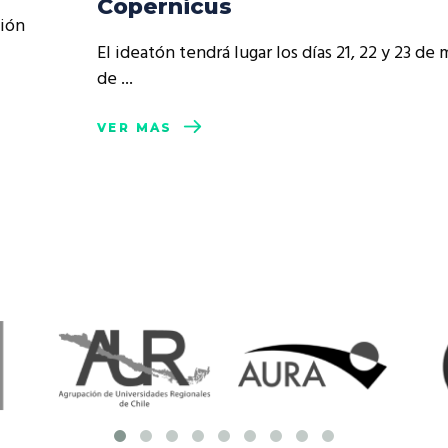
Copernicus
resentantes Técnicos
ción
El ideatón tendrá lugar los días 21, 22 y 23 de
o integrarse a REUNA
de
VER MÁS