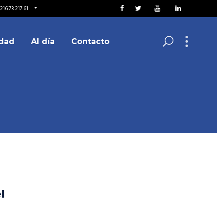
16.73.217.61
dad
Al día
Contacto
l