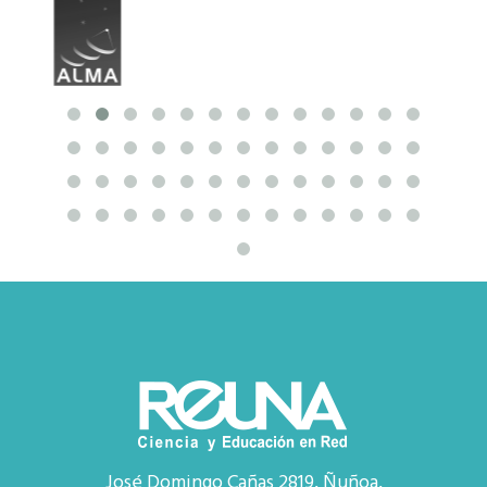
José Domingo Cañas 2819, Ñuñoa,