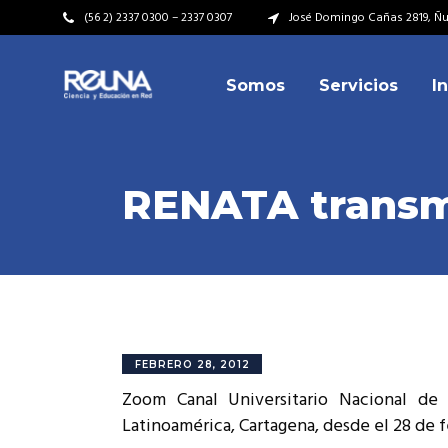
(56 2) 2337 0300 – 2337 0307
José Domingo Cañas 2819, Ñuñ
Somos
Servicios
I
Video Institucional
Mi
Plan Estratégico
Acu
Misión – Visión
Dir
RENATA transmi
Valores
Equ
Video Institucional
Mi
Historia
Rep
Plan Estratégico
Acu
Ins
Kit de Identidad
Misión – Visión
Dir
Rep
Cumplimiento Legal
Valores
Equ
FEBRERO 28, 2012
Cóm
Zoom Canal Universitario Nacional de 
Historia
Rep
Latinoamérica, Cartagena, desde el 28 de f
Ins
Kit de Identidad