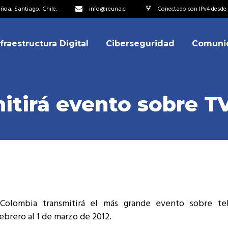
oa, Santiago, Chile.
info@reuna.cl
Conectado con IPv4 desde 2
nfraestructura Digital
Ciberseguridad
Comuni
embros
erdos de Colaboración
ectorio
tirá evento sobre TV
ipo
embros
resentantes
erdos de Colaboración
titucionales
ectorio
resentantes Técnicos
ipo
o integrarse a REUNA
Colombia transmitirá el más grande evento sobre te
resentantes
ebrero al 1 de marzo de 2012.
titucionales