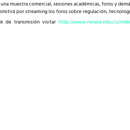
una muestra comercial, sesiones académicas, foros y demás 
resentantes Técnicos
tirá por streaming los foros sobre regulación, tecnologí
o integrarse a REUNA
nk de transmisión visitar
http://www.renata.edu.co/inde