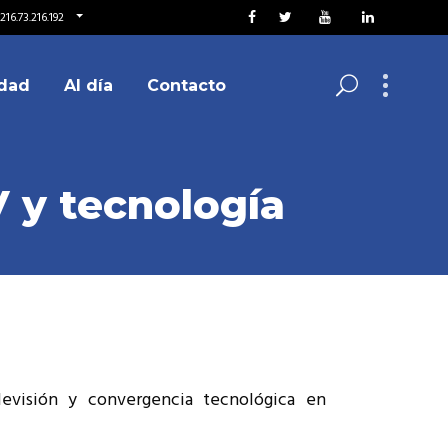
16.73.216.192
dad
Al día
Contacto
 y tecnología
levisión y convergencia tecnológica en