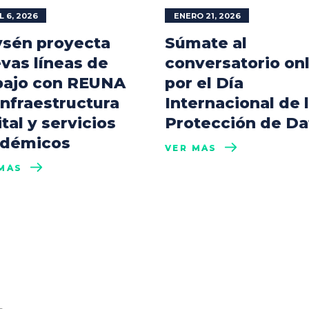
L 6, 2026
ENERO 21, 2026
sén proyecta
Súmate al
vas líneas de
conversatorio on
bajo con REUNA
por el Día
infraestructura
Internacional de 
ital y servicios
Protección de Da
démicos
VER MÁS
MÁS