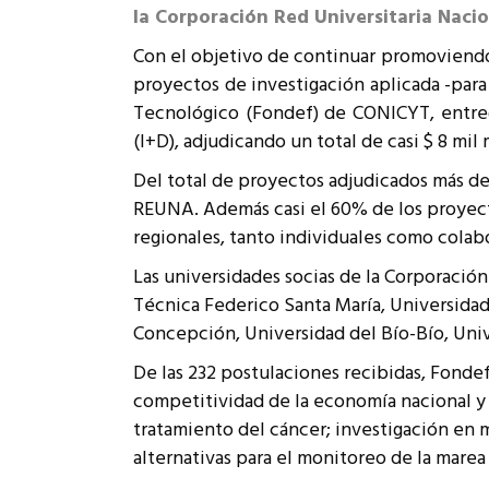
la Corporación Red Universitaria Nacio
Rep
Cumplimiento Legal
Con el objetivo de continuar promoviendo 
Cóm
proyectos de investigación aplicada -para
Tecnológico (Fondef) de CONICYT, entregó
(I+D), adjudicando un total de casi $ 8 mil
Del total de proyectos adjudicados más de
REUNA. Además casi el 60% de los proyecto
regionales, tanto individuales como colabo
Las universidades socias de la Corporació
Técnica Federico Santa María, Universidad 
Concepción, Universidad del Bío-Bío, Univ
De las 232 postulaciones recibidas, Fond
competitividad de la economía nacional y e
tratamiento del cáncer; investigación en m
alternativas para el monitoreo de la marea