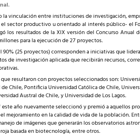
nal.
resentantes Técnicos
la vinculación entre instituciones de investigación, empre
o integrarse a REUNA
 el sector productivo u orientado al interés público- el F
 los resultados de la XIX versión del Concurso Anual d
 millones para la ejecución de 27 proyectos.
l 90% (25 proyectos) corresponden a iniciativas que lidera
s de investigación aplicada que recibirán recursos, corre
rativas.
n que resultaron con proyectos seleccionados son: Univers
de Chile, Pontificia Universidad Católica de Chile, Univer
ersidad Austral de Chile, y Universidad de Los Lagos.
ef este año nuevamente seleccionó y premió a aquellos pro
l mejoramiento en la calidad de vida de la población. Entre
anejo de imágenes que generarán los observatorios astronó
 roja basada en biotecnología, entre otros.