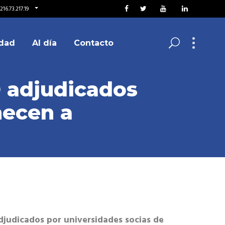
16.73.217.19
dad
Al día
Contacto
D adjudicados
necen a
djudicados por universidades socias de