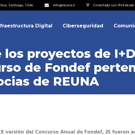
oa, Santiago, Chile.
info@reuna.cl
Conectado con IPv4 desde 2
nfraestructura Digital
Ciberseguridad
Comuni
embros
erdos de Colaboración
 los proyectos de I+
ectorio
urso de Fondef perte
ipo
embros
socias de REUNA
resentantes
erdos de Colaboración
titucionales
ectorio
resentantes Técnicos
ipo
o integrarse a REUNA
resentantes
titucionales
IX versión del Concurso Anual de Fondef, 25 fueron a