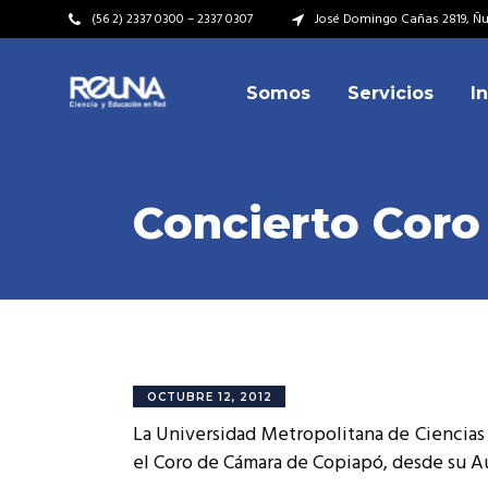
(56 2) 2337 0300 – 2337 0307
José Domingo Cañas 2819, Ñuñ
Somos
Servicios
I
Video Institucional
Mi
Plan Estratégico
Acu
Misión – Visión
Dir
Concierto Coro
Valores
Equ
Video Institucional
Mi
Historia
Rep
Plan Estratégico
Acu
Ins
Kit de Identidad
Misión – Visión
Dir
Rep
Cumplimiento Legal
Valores
Equ
OCTUBRE 12, 2012
Cóm
La Universidad Metropolitana de Ciencias 
Historia
Rep
el Coro de Cámara de Copiapó, desde su Au
Ins
Kit de Identidad