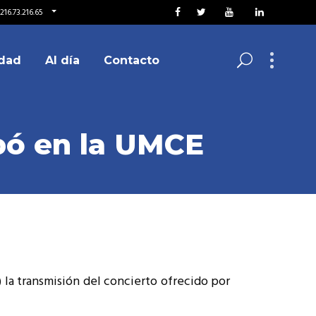
216.73.216.65
dad
Al día
Contacto
pó en la UMCE
g) la transmisión del concierto ofrecido por