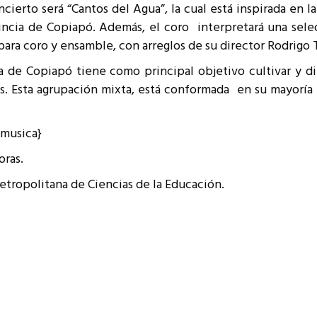
cierto será “Cantos del Agua”, la cual está inspirada en la
resentantes Técnicos
incia de Copiapó. Además, el coro interpretará una sele
o integrarse a REUNA
para coro y ensamble, con arreglos de su director Rodrigo T
 de Copiapó tiene como principal objetivo cultivar y dif
cos. Esta agrupación mixta, está conformada en su mayorí
-musica}
oras.
etropolitana de Ciencias de la Educación.