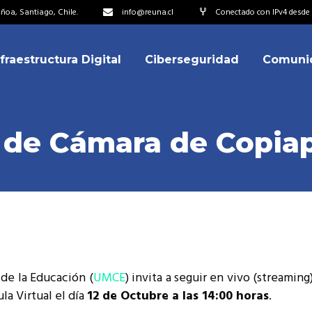
oa, Santiago, Chile.
info@reuna.cl
Conectado con IPv4 desde 
nfraestructura Digital
Ciberseguridad
Comuni
embros
erdos de Colaboración
ectorio
 de Cámara de Copia
ipo
embros
resentantes
erdos de Colaboración
titucionales
ectorio
resentantes Técnicos
ipo
o integrarse a REUNA
de la Educación (
UMCE
) invita a seguir en vivo (streamin
resentantes
la Virtual el día
12 de Octubre a las 14:00 horas
.
titucionales