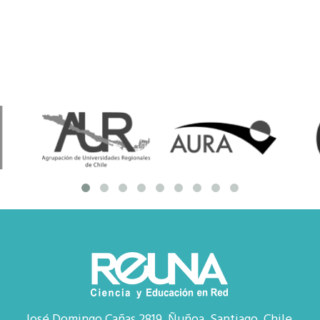
José Domingo Cañas 2819, Ñuñoa, Santiago, Chile.