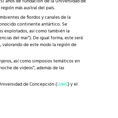
51 años de fundación de la Universidad de
región más austral del país.
ambientes de fiordos y canales de la
conocido continente antártico. Se
les explotados, así como también la
ncias del mar”). De igual forma, este será
ca, valorando de este modo la región de
njeros, así como simposios temáticos en
“noche de videos”, además de las
a Universidad de Concepción (
UdeC
) y el