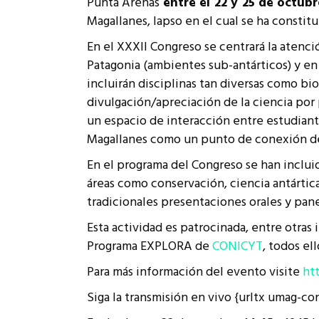
Punta Arenas
entre el 22 y 25 de octub
Rep
Magallanes, lapso en el cual se ha constitu
Cumplimiento Legal
Cóm
En el XXXII Congreso se centrará la atenci
Patagonia (ambientes sub-antárticos) y en
incluirán disciplinas tan diversas como bi
divulgación/apreciación de la ciencia por p
un espacio de interacción entre estudiante
Magallanes como un punto de conexión del
En el programa del Congreso se han inclui
áreas como conservación, ciencia antártica
tradicionales presentaciones orales y pane
Esta actividad es patrocinada, entre otras 
Programa EXPLORA de
CONICYT
, todos el
Para más información del evento visite
ht
Siga la transmisión en vivo {urltx umag-co