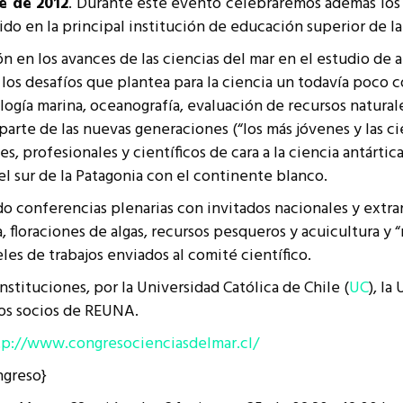
re de 2012
. Durante este evento celebraremos además los 
resentantes Técnicos
ido en la principal institución de educación superior de la 
o integrarse a REUNA
ón en los avances de las ciencias del mar en el estudio de 
 los desafíos que plantea para la ciencia un todavía poco 
ología marina, oceanografía, evaluación de recursos natura
arte de las nuevas generaciones (“los más jóvenes y las cie
s, profesionales y científicos de cara a la ciencia antárti
 sur de la Patagonia con el continente blanco.
do conferencias plenarias con invitados nacionales y extra
, floraciones de algas, recursos pesqueros y acuicultura y 
les de trabajos enviados al comité científico.
instituciones, por la Universidad Católica de Chile (
UC
), l
los socios de REUNA.
tp://www.congresocienciasdelmar.cl/
ngreso}