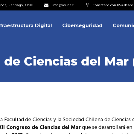
oa, Santiago, Chile.
info@reuna.cl
Conectado con IPv4 desde 2
nfraestructura Digital
Ciberseguridad
Comuni
embros
erdos de Colaboración
ectorio
de Ciencias del Mar 
ipo
embros
resentantes
erdos de Colaboración
titucionales
ectorio
resentantes Técnicos
ipo
o integrarse a REUNA
a Facultad de Ciencias y la Sociedad Chilena de Ciencias d
resentantes
II Congreso de Ciencias del Mar
que se desarrollará en
titucionales