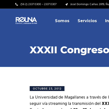
(56 2) 2337 0300 – 2337 0307
José Domingo Cañas 2819, Ñuñ
Somos
Servicios
I
Video Institucional
Mi
Plan Estratégico
Acu
Misión – Visión
Dir
XXXII Congreso 
Valores
Equ
Video Institucional
Mi
Historia
Rep
Plan Estratégico
Acu
Ins
Kit de Identidad
Misión – Visión
Dir
Rep
Cumplimiento Legal
Valores
Equ
OCTUBRE 23, 2012
Cóm
La Universidad de Magallanes a través de l
Historia
Rep
seguir vía streaming la transmisión del
XXX
Ins
Kit de Identidad