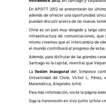
noviembre 2012
, en Santiago y Valparaíso
Rep
En APSITT 2012 se presentarán los últim
Cumplimiento Legal
Cóm
además de ofrecer una oportunidad única 
puedan discutir acerca de las nuevas tend
Chile es un país muy delgado y largo ubi
infraestructura de comunicaciones, que
mismo creemos que el intercambio de idea
el mundo contribuirá al progreso de estas 
Además, para disfrutar de las grandes cara
Santiago es la capital, mientras que Valpa
La
Sesión Inaugural
del Simposio conta
Universidad de Chile, Víctor L. Pérez,
Matemático, Alejandro Jofré.
Para más información, visite la página we
Siga la transmisión en vivo {urltx uchile-