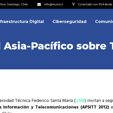
oa, Santiago, Chile.
info@reuna.cl
Conectado con IPv4 desde 2
nfraestructura Digital
Ciberseguridad
Comuni
embros
erdos de Colaboración
 Asia-Pacífico sobre T
ectorio
ipo
embros
resentantes
erdos de Colaboración
titucionales
ectorio
resentantes Técnicos
ipo
o integrarse a REUNA
versidad Técnica Federico Santa María (
USM
) invitan a seg
resentantes
de Información y Telecomunicaciones (APSITT 2012)
e
titucionales