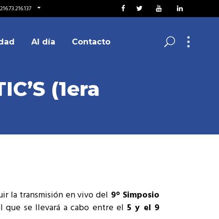
16.73.216.137
dad
Al día
Contacto
IC’S (1era
uir la transmisión en vivo del
9° Simposio
l que se llevará a cabo entre el
5 y el 9