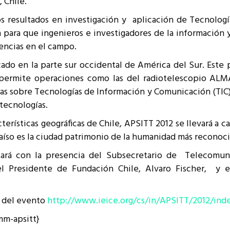
, Chile.
resentantes Técnicos
os resultados en investigación y aplicación de Tecnolog
o integrarse a REUNA
para que ingenieros e investigadores de la información
encias en el campo.
cado en la parte sur occidental de América del Sur. Este
 permite operaciones como las del radiotelescopio AL
s sobre Tecnologías de Información y Comunicación (TIC) 
tecnologías.
cterísticas geográficas de Chile, APSITT 2012 se llevará a c
raíso es la ciudad patrimonio de la humanidad más reconoci
rá con la presencia del Subsecretario de Telecomuni
 el Presidente de Fundación Chile, Alvaro Fischer, y
b del evento
http://www.ieice.org/cs/in/APSITT/2012/ind
cmm-apsitt}