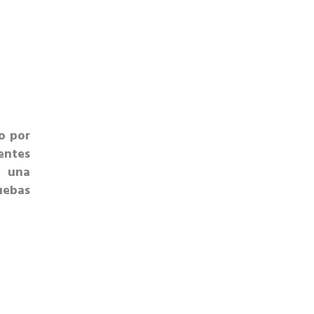
o por
entes
o una
ebas