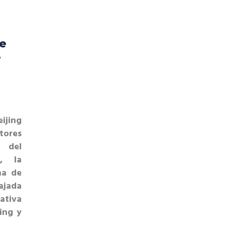
e
e
jing
ores
 del
s, la
na de
jada
ativa
jing y