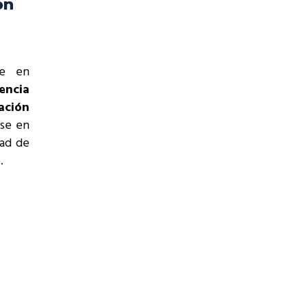
ón
ce en
encia
ación
rse en
dad de
.