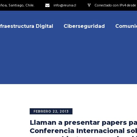
oa, Santiago, Chile.
info@reuna.cl
Conectado con IPv4 desde 
nfraestructura Digital
Ciberseguridad
Comuni
embros
erdos de Colaboración
ectorio
ipo
embros
resentantes
erdos de Colaboración
titucionales
ectorio
resentantes Técnicos
ipo
FEBRERO 22, 2013
o integrarse a REUNA
Llaman a presentar papers pa
resentantes
titucionales
Conferencia Internacional so