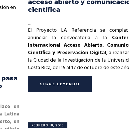
acceso abierto y comunicaci
resentantes Técnicos
isión en
científica
o integrarse a REUNA
El Proyecto LA Referencia se compla
anunciar la convocatoria a la
Confer
Internacional Acceso Abierto, Comunic
Científica y Preservación Digital
, a realiza
la Ciudad de la Investigación de la Universi
Costa Rica, del 15 al 17 de octubre de este año
 pasa
SIGUE LEYENDO
o
lace en
a Latina
erto, en
FEBRERO 18, 2013