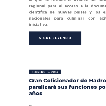
la que se resume el avance del siti
regional para el acceso a la docum
científica de nueves países y los e
nacionales para culminar con éxi
iniciativa.
SIGUE LEYENDO
FEBRERO 15, 2013
Gran Colisionador de Hadr
paralizará sus funciones po
años