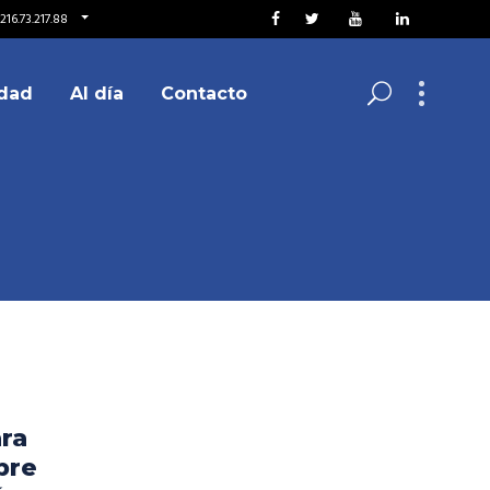
216.73.217.88
dad
Al día
Contacto
ra
bre