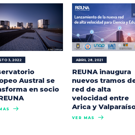
TO 3, 2022
ABRIL 28, 2021
ervatorio
REUNA inaugura
opeo Austral se
nuevos tramos de
nsforma en socio
red de alta
 REUNA
velocidad entre
Arica y Valparaís
MÁS
VER MÁS