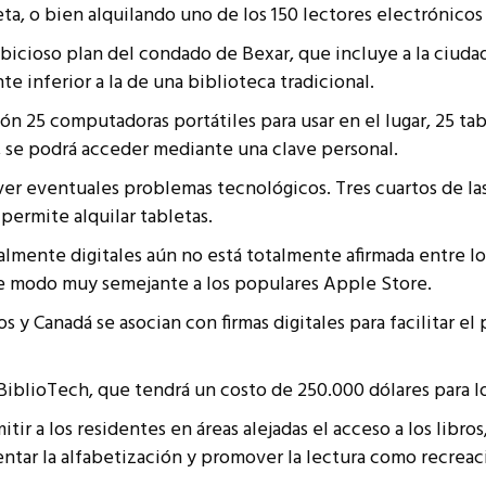
a, o bien alquilando uno de los 150 lectores electrónicos
resentantes Técnicos
mbicioso plan del condado de Bexar, que incluye a la ciuda
o integrarse a REUNA
e inferior a la de una biblioteca tradicional.
ón 25 computadoras portátiles para usar en el lugar, 25 tabl
a, se podrá acceder mediante una clave personal.
olver eventuales problemas tecnológicos. Tres cuartos de l
 permite alquilar tabletas.
talmente digitales aún no está totalmente afirmada entre lo
 de modo muy semejante a los populares Apple Store.
 y Canadá se asocian con firmas digitales para facilitar el
 BiblioTech, que tendrá un costo de 250.000 dólares para lo
mitir a los residentes en áreas alejadas el acceso a los lib
ntar la alfabetización y promover la lectura como recreac