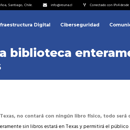
oa, Santiago, Chile.
info@reuna.cl
Conectado con IPv4 desde 
nfraestructura Digital
Ciberseguridad
Comuni
embros
erdos de Colaboración
a biblioteca enterame
ectorio
s
ipo
embros
resentantes
erdos de Colaboración
titucionales
ectorio
resentantes Técnicos
ipo
o integrarse a REUNA
 Texas, no contará con ningún libro físico, todo será 
resentantes
titucionales
ramente sin libros estará en Texas y permitirá el público