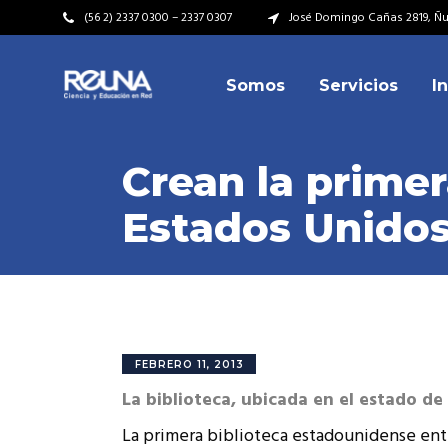
(56 2) 2337 0300 – 2337 0307
José Domingo Cañas 2819, Ñuñ
Somos
Servicios
I
Video Institucional
Mi
Plan Estratégico
Acu
Crean la primer
Misión – Visión
Dir
Estados Unido
Valores
Equ
Video Institucional
Mi
Historia
Rep
Plan Estratégico
Acu
Ins
Kit de Identidad
Misión – Visión
Dir
Rep
Cumplimiento Legal
Valores
Equ
FEBRERO 11, 2013
Cóm
La biblioteca, ubicada en el estado de
Historia
Rep
Ins
La primera biblioteca estadounidense ente
Kit de Identidad