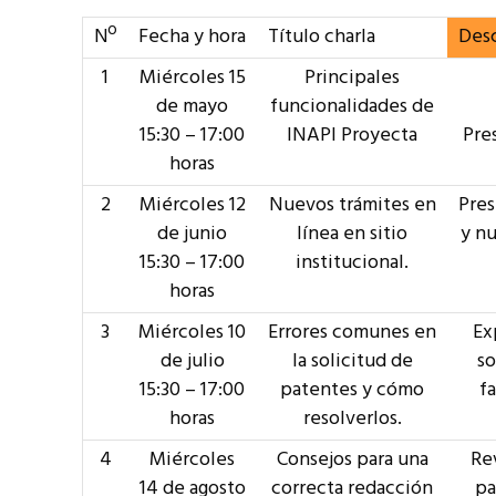
Nº
Fecha y hora
Título charla
Des
1
Miércoles 15
Principales
de mayo
funcionalidades de
15:30 – 17:00
INAPI Proyecta
Pre
horas
2
Miércoles 12
Nuevos trámites en
Pres
de junio
línea en sitio
y n
15:30 – 17:00
institucional.
horas
3
Miércoles 10
Errores comunes en
Ex
de julio
la solicitud de
so
15:30 – 17:00
patentes y cómo
fa
horas
resolverlos.
4
Miércoles
Consejos para una
Rev
14 de agosto
correcta redacción
pa