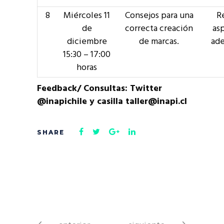
8
Miércoles 11
Consejos para una
Re
de
correcta creación
as
diciembre
de marcas.
ade
15:30 – 17:00
horas
Feedback/ Consultas: Twitter
@inapichile y casilla taller@inapi.cl