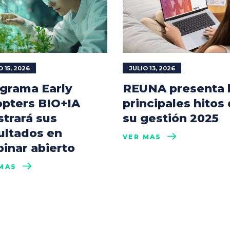
O 15, 2026
JULIO 13, 2026
grama Early
REUNA presenta 
pters BIO+IA
principales hitos
trará sus
su gestión 2025
ultados en
VER MÁS
inar abierto
MÁS