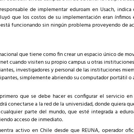
 responsable de implementar eduroam en Usach, indica q
luyó que los costos de su implementación eran ínfimos e
está funcionando sin ningún problema proveyendo de acce
rnacional que tiene como fin crear un espacio único de movi
rnet cuando visiten su propio campus u otras institucione
udiantes, investigadores y personal de las instituciones m
icipantes, simplemente abriendo su computador portátil o
primero que se debe hacer es configurar el servicio en
drá conectarse a la red de la universidad, donde quiera q
n cualquier parte del mundo, que esté integrada a edu
tiendo acceso de inmediato.
uentra activo en Chile desde que REUNA, operador ofici