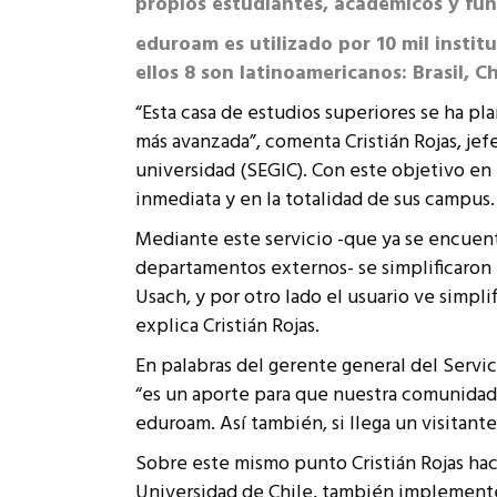
propios estudiantes, académicos y fun
Rep
Cumplimiento Legal
eduroam es utilizado por 10 mil instit
Cóm
ellos 8 son latinoamericanos: Brasil, C
“Esta casa de estudios superiores se ha pl
más avanzada”, comenta Cristián Rojas, je
universidad (SEGIC). Con este objetivo e
inmediata y en la totalidad de sus campus.
Mediante este servicio -que ya se encuentr
departamentos externos- se simplificaron l
Usach, y por otro lado el usuario ve simpl
explica Cristián Rojas.
En palabras del gerente general del Servic
“es un aporte para que nuestra comunidad u
eduroam. Así también, si llega un visitante
Sobre este mismo punto Cristián Rojas ha
Universidad de Chile, también implementen