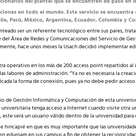
cionarios del plantel que se encuentren de paso en ot
resentantes Técnicos
uciones en todo el mundo. Este servicio se encuentra
o integrarse a REUNA
hile, Perú, México, Argentina, Ecuador, Colombia y Co
anteado ser un referente tecnológico entre sus pares, trat
fe del Área de Redes y Comunicaciones del Servicio de Ge
n mente, hace unos meses la Usach decidió implementar e
a operativo en los más de 200 access point repartidos al i
as labores de administración. “Ya no es necesaria la creaci
ificada la forma de conexión, pues ya no debe pedir acceso 
io de Gestión Informática y Computación de esta universid
niversitaria tenga acceso a Internet cuando visite otra un
, este será un usuario válido dentro de la universidad para
ce hincapié en que es muy importante que las universidade
 eduroam en sus campus a fin de obtener la reciprocidad 