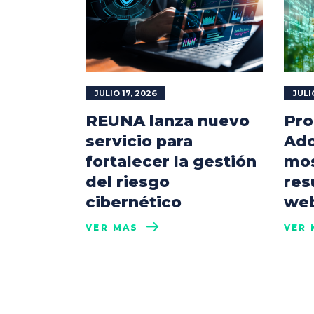
JULIO 17, 2026
JULI
REUNA lanza nuevo
Pro
servicio para
Ado
fortalecer la gestión
mos
del riesgo
res
cibernético
web
VER MÁS
VER 