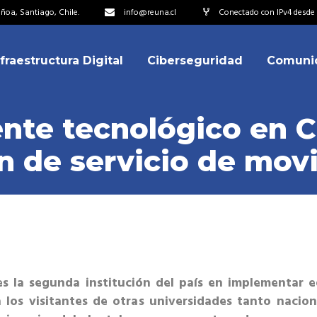
oa, Santiago, Chile.
info@reuna.cl
Conectado con IPv4 desde 2
nfraestructura Digital
Ciberseguridad
Comuni
embros
erdos de Colaboración
nte tecnológico en C
ectorio
 de servicio de movi
ipo
embros
resentantes
erdos de Colaboración
titucionales
ectorio
resentantes Técnicos
ipo
o integrarse a REUNA
es la segunda institución del país en implementar e
resentantes
a los visitantes de otras universidades tanto nacio
titucionales