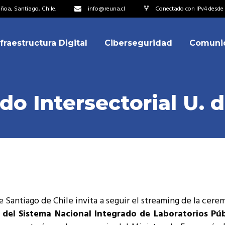
oa, Santiago, Chile.
info@reuna.cl
Conectado con IPv4 desde 2
nfraestructura Digital
Ciberseguridad
Comuni
embros
erdos de Colaboración
ectorio
do Intersectorial U. 
ipo
embros
resentantes
erdos de Colaboración
titucionales
ectorio
resentantes Técnicos
ipo
o integrarse a REUNA
e Santiago de Chile invita a seguir el streaming de la cere
resentantes
del Sistema Nacional Integrado de Laboratorios Públ
titucionales