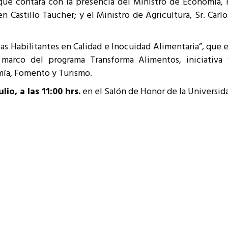
 que contará con la presencia del Ministro de Economía,
resentantes Técnicos
en Castillo Taucher; y el Ministro de Agricultura, Sr. Car
o integrarse a REUNA
vas Habilitantes en Calidad e Inocuidad Alimentaria”, que e
 marco del programa Transforma Alimentos, iniciativa 
omía, Fomento y Turismo.
lio, a las 11:00 hrs.
en el Salón de Honor de la Universida