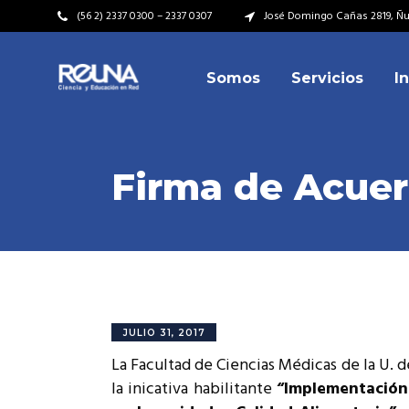
(56 2) 2337 0300 – 2337 0307
José Domingo Cañas 2819, Ñuñ
Somos
Servicios
I
Video Institucional
Mi
Plan Estratégico
Acu
Misión – Visión
Dir
Firma de Acuer
Valores
Equ
Video Institucional
Mi
Historia
Rep
Plan Estratégico
Acu
Ins
Kit de Identidad
Misión – Visión
Dir
Rep
Cumplimiento Legal
Valores
Equ
JULIO 31, 2017
Cóm
La Facultad de Ciencias Médicas de la U. d
Historia
Rep
la inicativa habilitante
“Implementación 
Ins
Kit de Identidad