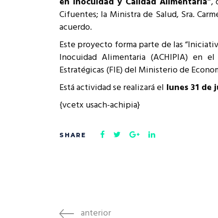
en Inocuidad y Calidad Alimentaria”
,
Rep
Cifuentes; la Ministra de Salud, Sra. Carm
Cumplimiento Legal
acuerdo.
Cóm
Este proyecto forma parte de las “Iniciati
Inocuidad Alimentaria (ACHIPIA) en el
Estratégicas (FIE) del Ministerio de Econ
Está actividad se realizará el
lunes 31 de ju
{vcetx usach-achipia}
anterior