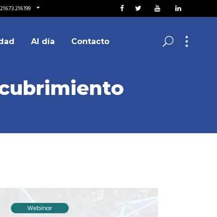
16.73.216.199
dad
Al día
Contacto
escubrimiento