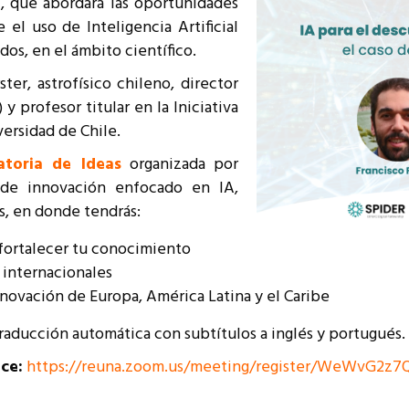
”
, que abordará las oportunidades
resentantes Técnicos
el uso de Inteligencia Artificial
idos, en el ámbito científico.
o integrarse a REUNA
ter, astrofísico chileno, director
y profesor titular en la Iniciativa
versidad de Chile.
toria de Ideas
organizada por
de innovación enfocado en IA,
s, en donde tendrás:
 fortalecer tu conocimiento
 internacionales
nnovación de Europa, América Latina y el Caribe
traducción automática con subtítulos a inglés y portugués.
ace:
https://reuna.zoom.us/meeting/register/WeWvG2