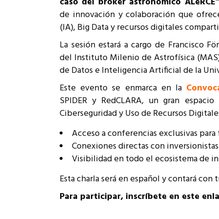
caso del broker astronómico ALeRCE
Rep
de innovación y colaboración que ofrece 
Cumplimiento Legal
(IA), Big Data y recursos digitales compart
Cóm
La sesión estará a cargo de Francisco Förs
del Instituto Milenio de Astrofísica (MAS) 
de Datos e Inteligencia Artificial de la Uni
Este evento se enmarca en la
Convoca
SPIDER y RedCLARA, un gran espacio 
Ciberseguridad y Uso de Recursos Digitale
Acceso a conferencias exclusivas para
Conexiones directas con inversionistas
Visibilidad en todo el ecosistema de i
Esta charla será en español y contará con 
Para participar, inscríbete en este enl