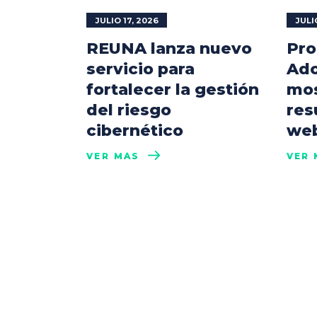
JULIO 17, 2026
JULI
REUNA lanza nuevo
Pro
servicio para
Ado
fortalecer la gestión
mos
del riesgo
res
cibernético
web
VER MÁS
VER 