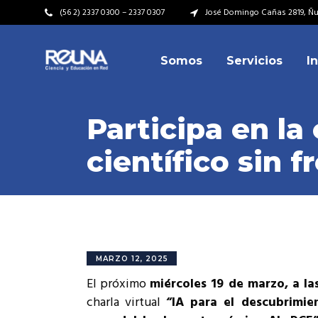
(56 2) 2337 0300 – 2337 0307
José Domingo Cañas 2819, Ñuñ
Somos
Servicios
I
Video Institucional
Mi
Plan Estratégico
Acu
Participa en la
Misión – Visión
Dir
científico sin f
Valores
Equ
Video Institucional
Mi
Historia
Rep
Plan Estratégico
Acu
Ins
Kit de Identidad
Misión – Visión
Dir
Rep
Cumplimiento Legal
Valores
Equ
MARZO 12, 2025
Cóm
El próximo
miércoles 19 de marzo, a la
Historia
Rep
charla virtual
“IA para el descubrimien
Ins
Kit de Identidad