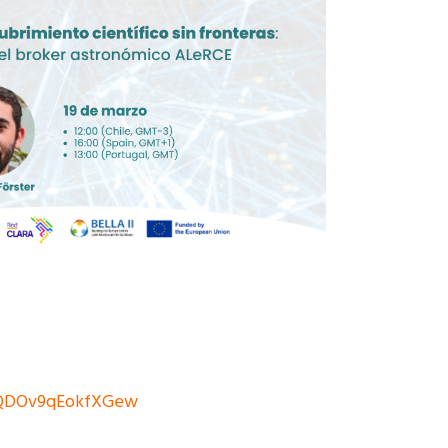
z7QDOv9qEokfXGew