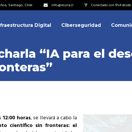
oa, Santiago, Chile.
info@reuna.cl
Conectado con IPv4 desde 2
nfraestructura Digital
Ciberseguridad
Comuni
embros
erdos de Colaboración
 charla “IA para el d
ectorio
ronteras”
ipo
embros
resentantes
erdos de Colaboración
titucionales
ectorio
resentantes Técnicos
ipo
o integrarse a REUNA
s 12:00 horas
, se llevará a cabo la
resentantes
to científico sin fronteras: el
titucionales