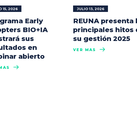
O 15, 2026
JULIO 13, 2026
grama Early
REUNA presenta 
pters BIO+IA
principales hitos
trará sus
su gestión 2025
ultados en
VER MÁS
inar abierto
MÁS