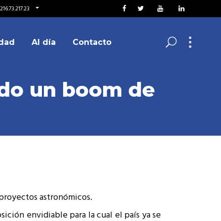
216.73.217.23
dad
Al día
Contacto
ndo un boom de
 proyectos astronómicos.
ición envidiable para la cual el país ya se