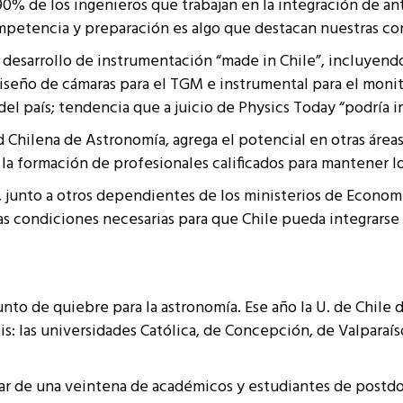
90% de los ingenieros que trabajan en la integración de an
petencia y preparación es algo que destacan nuestras con
de desarrollo de instrumentación “made in Chile”, incluyen
iseño de cámaras para el TGM e instrumental para el moni
del país; tendencia que a juicio de Physics Today “podría i
d Chilena de Astronomía, agrega el potencial en otras áreas
 la formación de profesionales calificados para mantener l
, junto a otros dependientes de los ministerios de Econom
as condiciones necesarias para que Chile pueda integrarse 
o de quiebre para la astronomía. Ese año la U. de Chile d
is: las universidades Católica, de Concepción, de Valparaís
tar de una veintena de académicos y estudiantes de postdoc