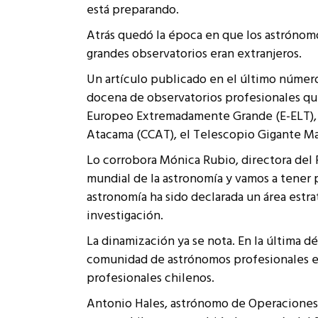
está preparando.
Rep
Cumplimiento Legal
Atrás quedó la época en que los astrónomo
Cóm
grandes observatorios eran extranjeros.
Un artículo publicado en el último número 
docena de observatorios profesionales que 
Europeo Extremadamente Grande (E-ELT), e
Atacama (CCAT), el Telescopio Gigante Mag
Lo corrobora Mónica Rubio, directora del P
mundial de la astronomía y vamos a tener p
astronomía ha sido declarada un área estra
investigación.
La dinamización ya se nota. En la última d
comunidad de astrónomos profesionales est
profesionales chilenos.
Antonio Hales, astrónomo de Operaciones C