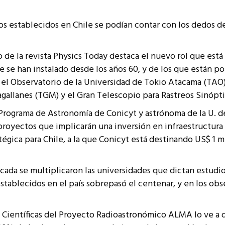
resentantes Técnicos
s establecidos en Chile se podían contar con los dedos de
o integrarse a REUNA
de la revista Physics Today destaca el nuevo rol que está 
se han instalado desde los años 60, y de los que están po
l Observatorio de la Universidad de Tokio Atacama (TAO),
allanes (TGM) y el Gran Telescopio para Rastreos Sinópti
rograma de Astronomía de Conicyt y astrónoma de la U. de 
royectos que implicarán una inversión en infraestructura d
tégica para Chile, a la que Conicyt está destinando US$ 1 
écada se multiplicaron las universidades que dictan estudio
ablecidos en el país sobrepasó el centenar, y en los obse
ientíficas del Proyecto Radioastronómico ALMA lo ve a dia