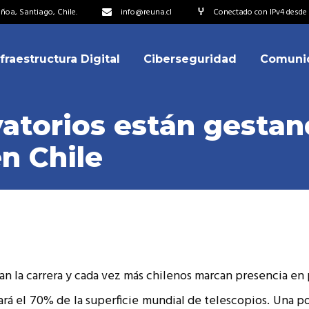
oa, Santiago, Chile.
info@reuna.cl
Conectado con IPv4 desde 
nfraestructura Digital
Ciberseguridad
Comuni
embros
erdos de Colaboración
atorios están gesta
ectorio
n Chile
ipo
embros
resentantes
erdos de Colaboración
titucionales
ectorio
resentantes Técnicos
ipo
o integrarse a REUNA
n la carrera y cada vez más chilenos marcan presencia en
resentantes
titucionales
á el 70% de la superficie mundial de telescopios. Una pos