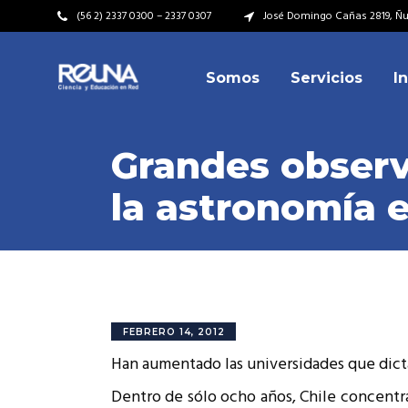
(56 2) 2337 0300 – 2337 0307
José Domingo Cañas 2819, Ñuñ
Somos
Servicios
I
Video Institucional
Mi
Plan Estratégico
Acu
Grandes observ
Misión – Visión
Dir
la astronomía e
Valores
Equ
Video Institucional
Mi
Historia
Rep
Plan Estratégico
Acu
Ins
Kit de Identidad
Misión – Visión
Dir
Rep
Cumplimiento Legal
Valores
Equ
FEBRERO 14, 2012
Cóm
Han aumentado las universidades que dicta
Historia
Rep
Ins
Dentro de sólo ocho años, Chile concentrar
Kit de Identidad