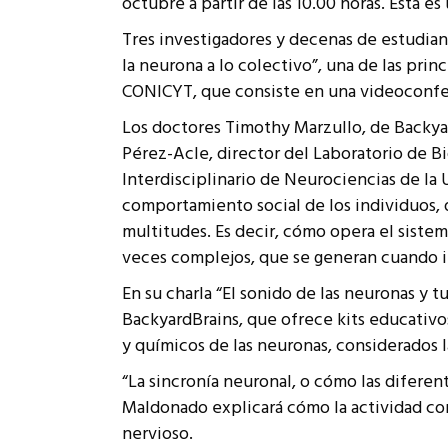
octubre a partir de las 10.00 horas. Esta e
Rep
Cumplimiento Legal
Tres investigadores y decenas de estudia
Cóm
la neurona a lo colectivo”, una de las pri
CONICYT, que consiste en una videoconfere
Los doctores Timothy Marzullo, de Backyar
Pérez-Acle, director del Laboratorio de B
Interdisciplinario de Neurociencias de la
comportamiento social de los individuos,
multitudes. Es decir, cómo opera el siste
veces complejos, que se generan cuando 
En su charla “El sonido de las neuronas y
BackyardBrains, que ofrece kits educativo
y químicos de las neuronas, considerados 
“La sincronía neuronal, o cómo las diferen
Maldonado explicará cómo la actividad co
nervioso.