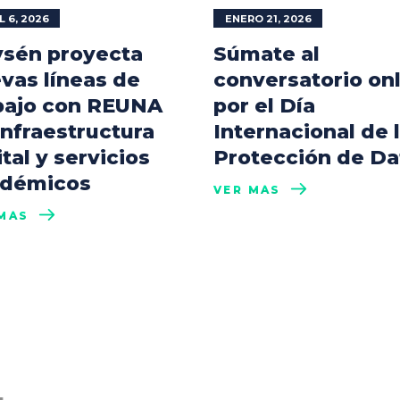
L 6, 2026
ENERO 21, 2026
sén proyecta
Súmate al
vas líneas de
conversatorio on
bajo con REUNA
por el Día
infraestructura
Internacional de 
ital y servicios
Protección de Da
démicos
VER MÁS
MÁS