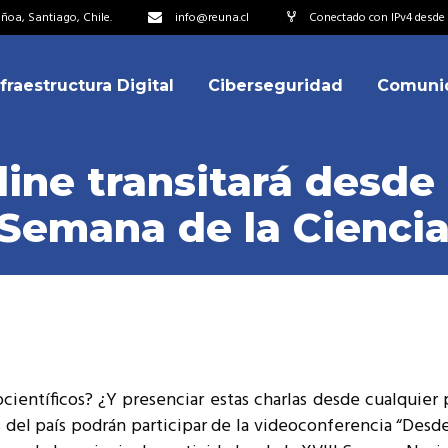
oa, Santiago, Chile.
info@reuna.cl
Conectado con IPv4 desde 
nfraestructura Digital
Ciberseguridad
Comuni
embros
erdos de Colaboración
ine transitará desde 
ectorio
 Semana de la Cienci
ipo
embros
resentantes
erdos de Colaboración
titucionales
ectorio
resentantes Técnicos
ipo
o integrarse a REUNA
científicos? ¿Y presenciar estas charlas desde cualquier 
resentantes
 país podrán participar de la videoconferencia “Desde l
titucionales