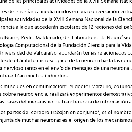
s una de las principales actividades de la XVIII Semana Nacio
resentantes Técnicos
ntes de enseñanza media unidos en una conversación virt
o integrarse a REUNA
ncipales actividades de la XVIII Semana Nacional de la Cie
ncia a la que accederán escolares de 12 regiones del país
dBrains; Pedro Maldonado, del Laboratorio de Neurofisiolo
iología Computacional de la Fundación Ciencia para la Vida
 Universidad de Valparaíso, abordarán temas relacionados c
 desde el ámbito microscópico de la neurona hasta las co
ma nervioso tanto en el envío de mensajes de una neurona
interactúan muchos individuos.
 tus músculos en comunicación”, el doctor Marzullo, cofun
s sobre neurociencia, realizará experimentos demostrativo
las bases del mecanismo de transferencia de información al
tes partes del cerebro trabajan en conjunto”, es el nombr
njunta de muchas neuronas es el origen de los mecanismos