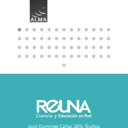
José Domingo Cañas 2819, Ñuñoa,