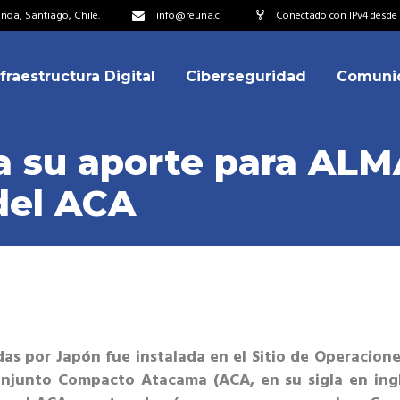
oa, Santiago, Chile.
info@reuna.cl
Conectado con IPv4 desde 
nfraestructura Digital
Ciberseguridad
Comuni
embros
erdos de Colaboración
 su aporte para ALMA
ectorio
del ACA
ipo
embros
resentantes
erdos de Colaboración
titucionales
ectorio
resentantes Técnicos
ipo
o integrarse a REUNA
adas por Japón fue instalada en el Sitio de Operacion
resentantes
njunto Compacto Atacama (ACA, en su sigla en inglé
titucionales