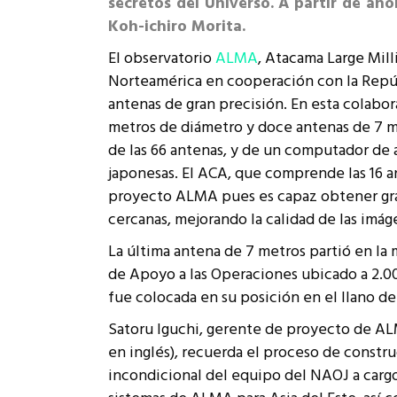
secretos del Universo. A partir de a
Rep
Koh-ichiro Morita
.
Cumplimiento Legal
Cóm
El observatorio
ALMA
, Atacama Large Mil
Norteamérica en cooperación con la Repúb
antenas de gran precisión. En esta colabor
metros de diámetro y doce antenas de 7 me
de las 66 antenas, y de un computador de a
japonesas. El ACA, que comprende las 16 a
proyecto ALMA pues es capaz obtener gran 
cercanas, mejorando la calidad de las im
La última antena de 7 metros partió en la
de Apoyo a las Operaciones ubicado a 2.00
fue colocada en su posición en el llano de
Satoru Iguchi, gerente de proyecto de ALM
en inglés), recuerda el proceso de constru
incondicional del equipo del NAOJ a carg