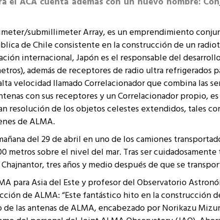
hora el ACA cuenta además con un nuevo nombre: Con
resentantes Técnicos
o integrarse a REUNA
limeter/submillimeter Array, es un emprendimiento conjunt
lica de Chile consistente en la construcción de un radi
ación internacional, Japón es el responsable del desarroll
tros), además de receptores de radio ultra refrigerados p
lta velocidad llamado Correlacionador que combina las señ
ntenas con sus receptores y un Correlacionador propio, e
resolución de los objetos celestes extendidos, tales com
ágenes de ALMA.
 mañana del 29 de abril en uno de los camiones transporta
0 metros sobre el nivel del mar. Tras ser cuidadosamente t
 Chajnantor, tres años y medio después de que se transport
A para Asia del Este y profesor del Observatorio Astronó
cción de ALMA: “Este fantástico hito en la construcción de
o de las antenas de ALMA, encabezado por Norikazu Mizuno