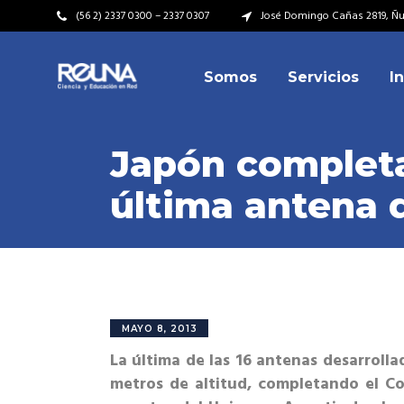
(56 2) 2337 0300 – 2337 0307
José Domingo Cañas 2819, Ñuñ
Somos
Servicios
I
Video Institucional
Mi
Plan Estratégico
Acu
Japón completa
Misión – Visión
Dir
última antena 
Valores
Equ
Video Institucional
Mi
Historia
Rep
Plan Estratégico
Acu
Ins
Kit de Identidad
Misión – Visión
Dir
Rep
Cumplimiento Legal
Valores
Equ
MAYO 8, 2013
Cóm
La última de las 16 antenas desarroll
Historia
Rep
metros de altitud, completando el Co
Ins
Kit de Identidad