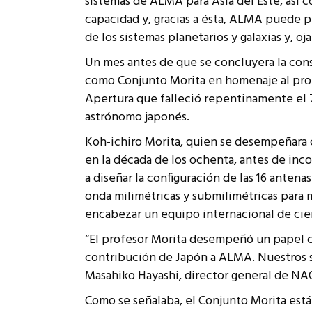
sistemas de ALMA para Asia del Este, así 
capacidad y, gracias a ésta, ALMA puede p
de los sistemas planetarios y galaxias y, ojal
Un mes antes de que se concluyera la con
como Conjunto Morita en homenaje al profe
Apertura que falleció repentinamente el 
astrónomo japonés.
Koh-ichiro Morita, quien se desempeñara 
en la década de los ochenta, antes de inc
a diseñar la configuración de las 16 anten
onda milimétricas y submilimétricas para 
encabezar un equipo internacional de cien
“El profesor Morita desempeñó un papel cl
contribución de Japón a ALMA. Nuestros s
Masahiko Hayashi, director general de NAOJ
Como se señalaba, el Conjunto Morita está