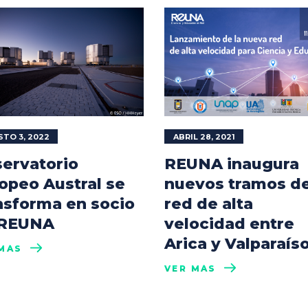
TO 3, 2022
ABRIL 28, 2021
ervatorio
REUNA inaugura
opeo Austral se
nuevos tramos de
nsforma en socio
red de alta
 REUNA
velocidad entre
Arica y Valparaís
MÁS
VER MÁS