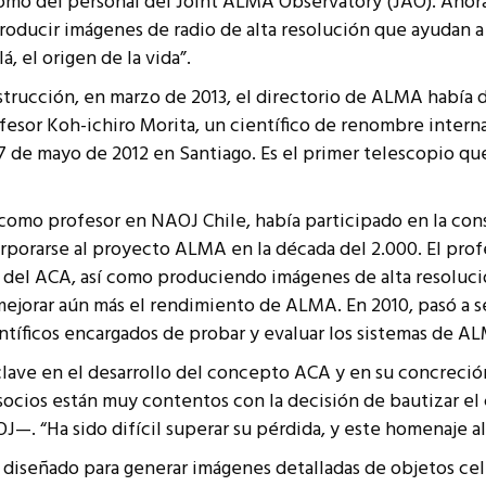
como del personal del Joint ALMA Observatory (JAO). Ahor
roducir imágenes de radio de alta resolución que ayudan 
á, el origen de la vida”.
strucción, en marzo de 2013, el directorio de ALMA había 
sor Koh-ichiro Morita, un científico de renombre interna
7 de mayo de 2012 en Santiago. Es el primer telescopio qu
como profesor en NAOJ Chile, había participado en la co
orporarse al proyecto ALMA en la década del 2.000. El pro
as del ACA, así como produciendo imágenes de alta resoluci
mejorar aún más el rendimiento de ALMA. En 2010, pasó a s
tíficos encargados de probar y evaluar los sistemas de A
ave en el desarrollo del concepto ACA y en su concreción
ocios están muy contentos con la decisión de bautizar e
—. “Ha sido difícil superar su pérdida, y este homenaje al p
 diseñado para generar imágenes detalladas de objetos cel