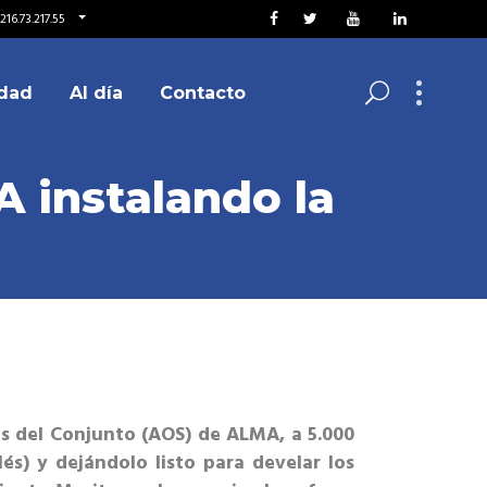
216.73.217.55
dad
Al día
Contacto
 instalando la
es del Conjunto (AOS) de ALMA, a 5.000
s) y dejándolo listo para develar los