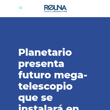
Planetario
presenta
futuro mega-
telescopio
que se
instalará en