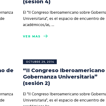
(sesión 4)
resentantes Técnicos
ernanza
El "II Congreso Iberoamericano sobre Gobern
o integrarse a REUNA
 de
Universitaria", es el espacio de encuentro de
académicos/as,
VER MÁS
OCTUBRE 29, 2014
no de
“II Congreso Iberoamericano
Gobernanza Universitaria”
(sesión 2)
ernanza
El "II Congreso Iberoamericano sobre Gobern
 de
Universitaria", es el espacio de encuentro de