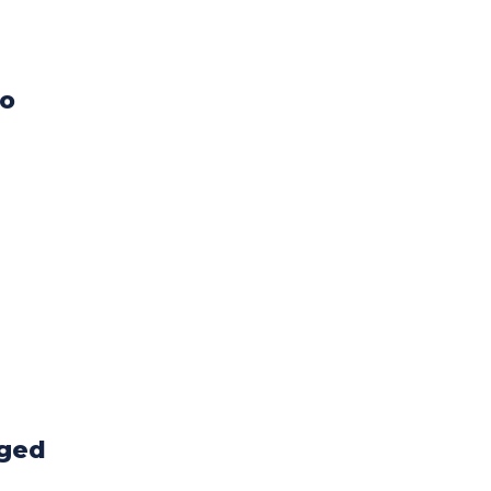
io
ged