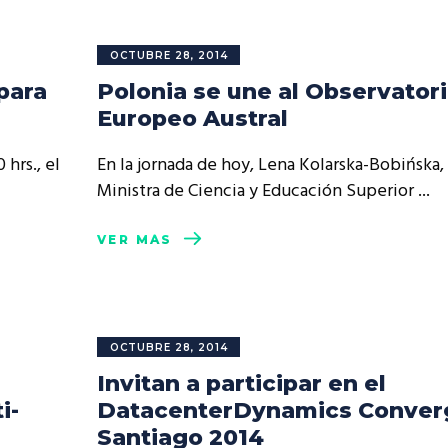
OCTUBRE 28, 2014
para
Polonia se une al Observator
Europeo Austral
 hrs., el
En la jornada de hoy, Lena Kolarska-Bobińska,
Ministra de Ciencia y Educación Superior
VER MÁS
OCTUBRE 28, 2014
Invitan a participar en el
i-
DatacenterDynamics Conver
Santiago 2014