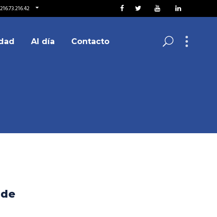
216.73.216.42
dad
Al día
Contacto
 de