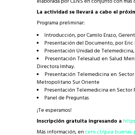
elaborada por CENS en conjunto con más d
Rep
Cumplimiento Legal
La actividad se llevará a cabo el próxi
Cóm
Programa preliminar:
Introducción, por Camilo Erazo, Geren
Presentación del Documento, por Eric 
Presentación Unidad de Telemedicina,
Presentación Telesalud en Salud Ment
Directora Imhay.
Presentación Telemedicina en Sector P
Metropolitano Sur Oriente
Presentación Telemedicina en Sector P
Panel de Preguntas
¡Te esperamos!
Inscripción gratuita ingresando a
http
Más información, en
cens.cl/guia-buenas-