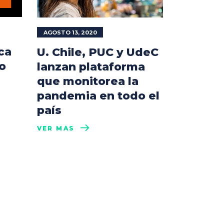
AGOSTO 13, 2020
ca
U. Chile, PUC y UdeC
ro
lanzan plataforma
que monitorea la
pandemia en todo el
país
VER MÁS