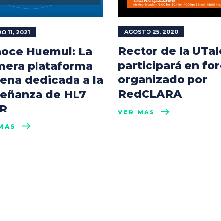
AGOSTO 25, 2020
O 11, 2021
Rector de la UTal
oce Huemul: La
participará en fo
mera plataforma
organizado por
lena dedicada a la
RedCLARA
eñanza de HL7
R
VER MÁS
MÁS