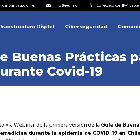
oa, Santiago, Chile.
info@reuna.cl
Conectado con IPv4 desde 2
nfraestructura Digital
Ciberseguridad
Comuni
embros
erdos de Colaboración
e Buenas Prácticas p
ectorio
urante Covid-19
ipo
embros
resentantes
erdos de Colaboración
titucionales
ectorio
resentantes Técnicos
ipo
o integrarse a REUNA
to vía Webinar de la primera versión de la
Guía de Buena
resentantes
emedicina durante la epidemia de COVID-19 en Chil
titucionales