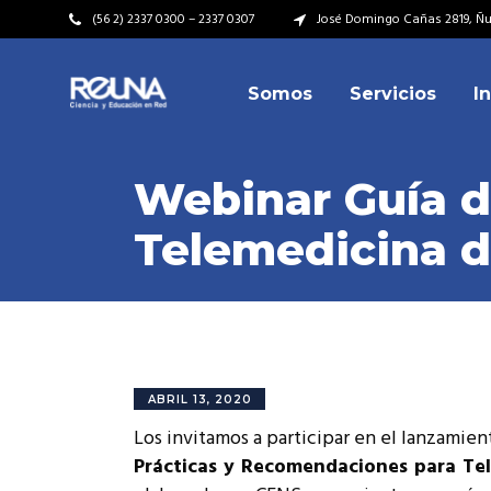
(56 2) 2337 0300 – 2337 0307
José Domingo Cañas 2819, Ñuñ
Somos
Servicios
I
Video Institucional
Mi
Plan Estratégico
Acu
Webinar Guía d
Misión – Visión
Dir
Telemedicina d
Valores
Equ
Video Institucional
Mi
Historia
Rep
Plan Estratégico
Acu
Ins
Kit de Identidad
Misión – Visión
Dir
Rep
Cumplimiento Legal
Valores
Equ
ABRIL 13, 2020
Cóm
Los invitamos a participar en el lanzamien
Historia
Rep
Prácticas y Recomendaciones para Tel
Ins
Kit de Identidad