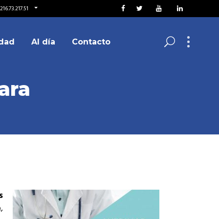
16.73.217.51
dad
Al día
Contacto
ara
s
e
,