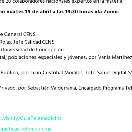
e 20 colaboradores nacionales expertos en la materia.
resentantes Técnicos
mo martes 14 de abril a las 14:30 horas vía Zoom.
o integrarse a REUNA
te General CENS
Rojas, Jefe Calidad CENS
 Universidad de Concepción
al; poblaciones especiales y jóvenes, por Vania Martínez
úblico, por Juan Cristóbal Morales, Jefe Salud Digital S
rivado, por Sebastián Valderrama, Encargado Programa Te
s://bit.ly/GuiaTelemedicina
practicas-telemedicina