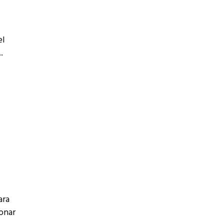
el
ara
ionar