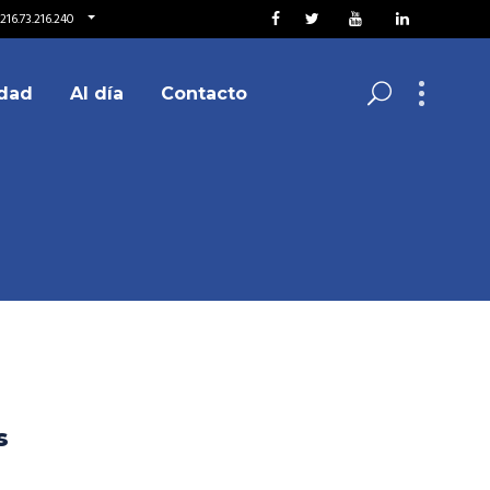
216.73.216.240
dad
Al día
Contacto
s