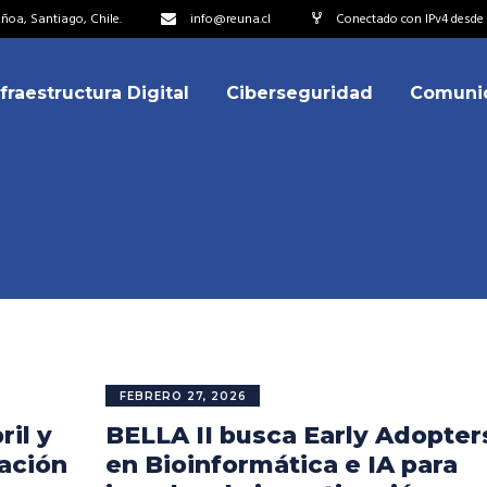
oa, Santiago, Chile.
info@reuna.cl
Conectado con IPv4 desde 
nfraestructura Digital
Ciberseguridad
Comuni
embros
erdos de Colaboración
ectorio
ipo
embros
resentantes
erdos de Colaboración
titucionales
ectorio
resentantes Técnicos
ipo
FEBRERO 27, 2026
o integrarse a REUNA
ril y
BELLA II busca Early Adopter
resentantes
titucionales
gación
en Bioinformática e IA para