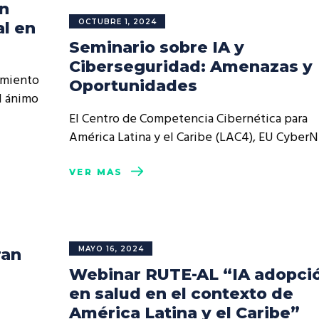
an
OCTUBRE 1, 2024
al en
Seminario sobre IA y
Ciberseguridad: Amenazas y
imiento
Oportunidades
l ánimo
El Centro de Competencia Cibernética para
América Latina y el Caribe (LAC4), EU Cyber
VER MÁS
MAYO 16, 2024
ran
Webinar RUTE-AL “IA adopci
en salud en el contexto de
América Latina y el Caribe”