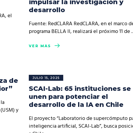
impulsar la investigación y
resentantes Técnicos
desarrollo
RA, el
o integrarse a REUNA
Fuente: RedCLARA RedCLARA, en el marco d
programa BELLA II, realizará el próximo 11 de
VER MÁS
JULIO 15, 2025
za de
ior”
SCAI-Lab: 65 instituciones se
unen para potenciar el
la
desarrollo de la IA en Chile
 (USM) y
El proyecto “Laboratorio de supercómputo p
inteligencia artificial, SCAI-Lab”, busca posic